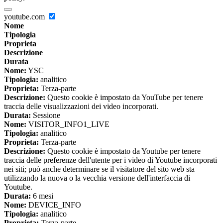
youtube.com
Nome
Tipologia
Proprieta
Descrizione
Durata
Nome:
YSC
Tipologia:
analitico
Proprieta:
Terza-parte
Descrizione:
Questo cookie è impostato da YouTube per tenere
traccia delle visualizzazioni dei video incorporati.
Durata:
Sessione
Nome:
VISITOR_INFO1_LIVE
Tipologia:
analitico
Proprieta:
Terza-parte
Descrizione:
Questo cookie è impostato da Youtube per tenere
traccia delle preferenze dell'utente per i video di Youtube incorporati
nei siti; può anche determinare se il visitatore del sito web sta
utilizzando la nuova o la vecchia versione dell'interfaccia di
Youtube.
Durata:
6 mesi
Nome:
DEVICE_INFO
Tipologia:
analitico
Proprieta:
Terza-parte