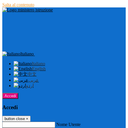
Salta al contenuto
Italiano
Italiano
English
中文
عربى
اردو
Accedi
Accedi
button close
×
Nome Utente