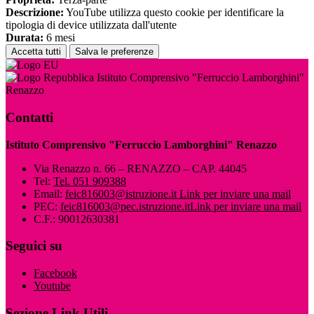
Descrizione:
YouTube utilizza questo cookie per identificare la
tipologia di device utilizzata dall'utente
Durata:
6 mesi
Accetta tutti
Salva le preferenze
Istituto Comprensivo "Ferruccio Lamborghini"
Renazzo
Contatti
Istituto Comprensivo "Ferruccio Lamborghini" Renazzo
Via Renazzo n. 66 – RENAZZO – CAP. 44045
Tel:
Tel. 051 909388
Email:
feic816003@istruzione.it
Link per inviare una mail
PEC:
feic816003@pec.istruzione.it
Link per inviare una mail
C.F.: 90012630381
Seguici su
Facebook
Youtube
Sezione Link Utili