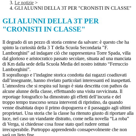
Le notizie
>
GLI ALUNNI DELLA 3T PER "CRONISTI IN CLASSE"
GLI ALUNNI DELLA 3T PER
"CRONISTI IN CLASSE"
Il degrado di un pezzo di storia centese da salvare: è questo che ha
spinto la curiosità della 3 T della Scuola Secondaria "F.
Lamborghini" ad indagare ciò che rappresentava Torre Spada, villa
dal glorioso e aristocratico passato secolare, situata ad una manciata
di Km dalla sede della Scuola Media del nostro istituto “Ferruccio
Lamborghini”.
Il sopralluogo e l’indagine storica condotta dai ragazzi coadiuvati
dall’insegnante, hanno rivelato particolari interessanti ed inaspettati.
L’atmosfera che si respira sul luogo è stata descritta con pathos da
alcune alunne della classe, effettuando una visita ravvicinata. Il
reportage fotografico ha dimostrato gli effetti dell’incuria e del
troppo tempo trascorso senza interventi di ripristino, da quando
venne disabitata dopo il primo dopoguerra e il passaggio agli ultimi
proprietari. Una storia che la classe ha ritenuto giusto di riportare alla
luce, nel caso un viandante distratto, come nella novella “La roba”
di Verga, si chiedesse cosa fosse stato quel rudere ormai
irrecuperabile. Purtroppo apprendendo consapevolmente che non
sarà un lieto fine.