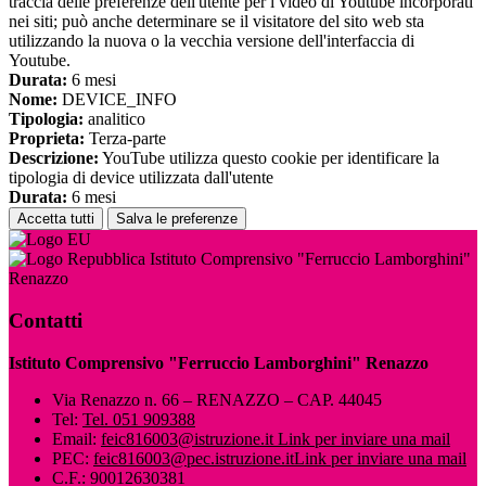
traccia delle preferenze dell'utente per i video di Youtube incorporati
nei siti; può anche determinare se il visitatore del sito web sta
utilizzando la nuova o la vecchia versione dell'interfaccia di
Youtube.
Durata:
6 mesi
Nome:
DEVICE_INFO
Tipologia:
analitico
Proprieta:
Terza-parte
Descrizione:
YouTube utilizza questo cookie per identificare la
tipologia di device utilizzata dall'utente
Durata:
6 mesi
Accetta tutti
Salva le preferenze
Istituto Comprensivo "Ferruccio Lamborghini"
Renazzo
Contatti
Istituto Comprensivo "Ferruccio Lamborghini" Renazzo
Via Renazzo n. 66 – RENAZZO – CAP. 44045
Tel:
Tel. 051 909388
Email:
feic816003@istruzione.it
Link per inviare una mail
PEC:
feic816003@pec.istruzione.it
Link per inviare una mail
C.F.: 90012630381