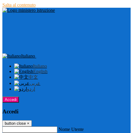
Salta al contenuto
Italiano
Italiano
English
中文
عربى
اردو
Accedi
Accedi
button close
×
Nome Utente