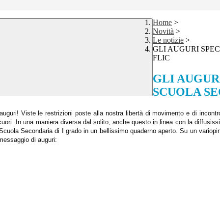
Home
>
Novità
>
Le notizie
>
GLI AUGURI SPE
FLIC
GLI AUGUR
SCUOLA SE
uguri! Viste le restrizioni poste alla nostra libertà di movimento e di incontro,
i cuori. In una maniera diversa dal solito, anche questo in linea con la diffusi
lla Scuola Secondaria di I grado in un bellissimo quaderno aperto. Su un variopi
 messaggio di auguri: