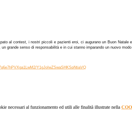
ipato al contest, i nostri piccoli e pazienti eroi, ci augurano un Buon Natal
, un grande senso di responsabilità e in cui stanno imparando un nuovo modo 
VqgZ7q6e7hPVXga1LwM2/Y1gJoIwZSwaSHKSpNtiaVQ
kie necessari al funzionamento ed utili alle finalità illustrate nella
COO