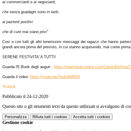
ai commercianti e ai negozianti,
che senza guadagni sono in tanti,
ai pazienti positivi
che di cure mai siano privi”
Così e con tutti gli altri tenerissimi messaggi dei ragazzi che hanno partec
grandi ancora prima del previsto, in cui stanno acquisendo, mai come prima
SERENE FESTIVITA' A TUTTI!
Guarda l'E-Book degli auguri :
https://read.bookcreator.com/CdxpUDxf
Guarda il video:
https://youtu.be/Yeukqlb8RUI
Notizie
Pubblicato il 24-12-2020
Questo sito o gli strumenti terzi da questo utilizzati si avvalgono di coo
Personalizza
Rifiuta tutti
i cookies
Accetta tutti
i cookies
Gestione cookie