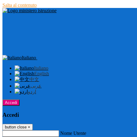
Salta al contenuto
Italiano
Italiano
English
中文
عربى
اردو
Accedi
Accedi
button close
×
Nome Utente