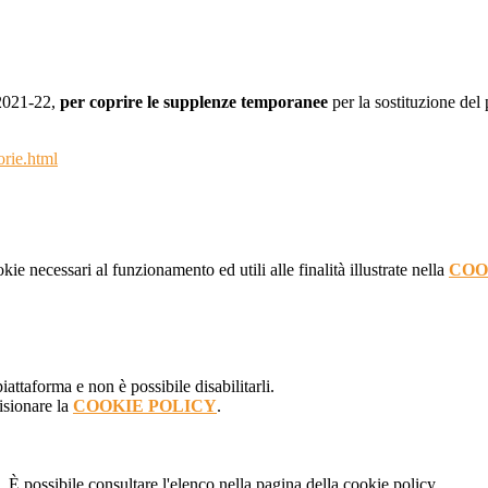
 2021-22,
per coprire le supplenze temporanee
per la sostituzione del
torie.html
kie necessari al funzionamento ed utili alle finalità illustrate nella
COO
attaforma e non è possibile disabilitarli.
isionare la
COOKIE POLICY
.
 È possibile consultare l'elenco nella pagina della cookie policy.