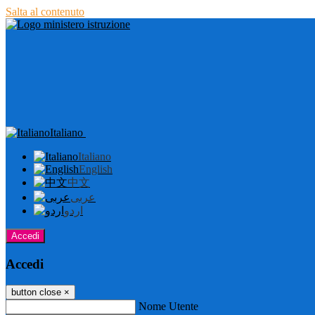
Salta al contenuto
Italiano
Italiano
English
中文
عربى
اردو
Accedi
Accedi
button close
×
Nome Utente