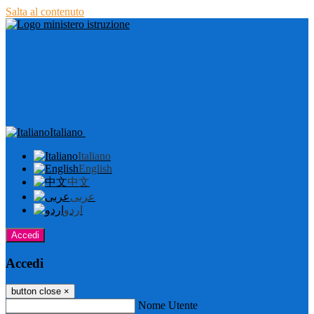
Salta al contenuto
Italiano
Italiano
English
中文
عربى
اردو
Accedi
Accedi
button close
×
Nome Utente