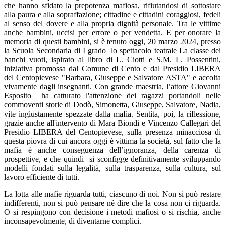
che hanno sfidato la prepotenza mafiosa, rifiutandosi di sottostare
alla paura e alla sopraffazione; cittadine e cittadini coraggiosi, fedeli
al senso del dovere e alla propria dignità personale. Tra le vittime
anche bambini, uccisi per errore o per vendetta. E per onorare la
memoria di questi bambini, si è tenuto oggi, 20 marzo 2024, presso
la Scuola Secondaria di I grado lo spettacolo teatrale La classe dei
banchi vuoti, ispirato al libro di L. Ciotti e S.M. L. Possentini,
iniziativa promossa dal Comune di Cento e dal Presidio LIBERA
del Centopievese "Barbara, Giuseppe e Salvatore ASTA" e accolta
vivamente dagli insegnanti. Con grande maestria, l’attore Giovanni
Esposito ha catturato l'attenzione dei ragazzi portandoli nelle
commoventi storie di Dodò, Simonetta, Giuseppe, Salvatore, Nadia,
vite ingiustamente spezzate dalla mafia. Sentita, poi, la riflessione,
grazie anche all'intervento di Mara Biondi e Vincenzo Callegari del
Presidio LIBERA del Centopievese, sulla presenza minacciosa di
questa piovra di cui ancora oggi è vittima la società, sul fatto che la
mafia è anche conseguenza dell’ignoranza, della carenza di
prospettive, e che quindi si sconfigge definitivamente sviluppando
modelli fondati sulla legalità, sulla trasparenza, sulla cultura, sul
lavoro efficiente di tutti.
La lotta alle mafie riguarda tutti, ciascuno di noi. Non si può restare
indifferenti, non si può pensare né dire che la cosa non ci riguarda.
O si respingono con decisione i metodi mafiosi o si rischia, anche
inconsapevolmente, di diventarne complici.