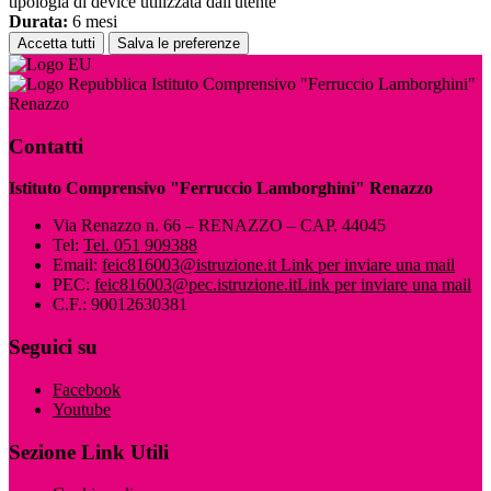
tipologia di device utilizzata dall'utente
Durata:
6 mesi
Accetta tutti
Salva le preferenze
Istituto Comprensivo "Ferruccio Lamborghini"
Renazzo
Contatti
Istituto Comprensivo "Ferruccio Lamborghini" Renazzo
Via Renazzo n. 66 – RENAZZO – CAP. 44045
Tel:
Tel. 051 909388
Email:
feic816003@istruzione.it
Link per inviare una mail
PEC:
feic816003@pec.istruzione.it
Link per inviare una mail
C.F.: 90012630381
Seguici su
Facebook
Youtube
Sezione Link Utili