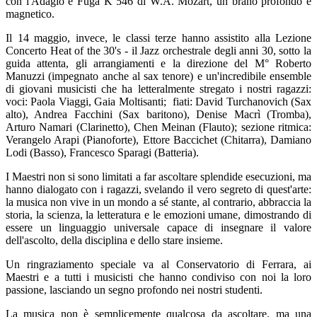
con l'Adagio e Fuga K 546 di W.A. Mozart, un brano profondo e
magnetico.
Il 14 maggio, invece, le classi terze hanno assistito alla Lezione
Concerto Heat of the 30's - il Jazz orchestrale degli anni 30, sotto la
guida attenta, gli arrangiamenti e la direzione del M° Roberto
Manuzzi (impegnato anche al sax tenore) e un'incredibile ensemble
di giovani musicisti che ha letteralmente stregato i nostri ragazzi:
voci: Paola Viaggi, Gaia Moltisanti; fiati: David Turchanovich (Sax
alto), Andrea Facchini (Sax baritono), Denise Macrì (Tromba),
Arturo Namari (Clarinetto), Chen Meinan (Flauto); sezione ritmica:
Verangelo Arapi (Pianoforte), Ettore Baccichet (Chitarra), Damiano
Lodi (Basso), Francesco Sparagi (Batteria).
I Maestri non si sono limitati a far ascoltare splendide esecuzioni, ma
hanno dialogato con i ragazzi, svelando il vero segreto di quest'arte:
la musica non vive in un mondo a sé stante, al contrario, abbraccia la
storia, la scienza, la letteratura e le emozioni umane, dimostrando di
essere un linguaggio universale capace di insegnare il valore
dell'ascolto, della disciplina e dello stare insieme.
Un ringraziamento speciale va al Conservatorio di Ferrara, ai
Maestri e a tutti i musicisti che hanno condiviso con noi la loro
passione, lasciando un segno profondo nei nostri studenti.
La musica non è semplicemente qualcosa da ascoltare, ma una