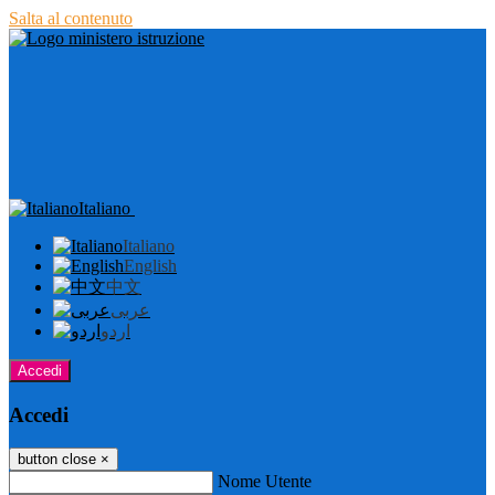
Salta al contenuto
Italiano
Italiano
English
中文
عربى
اردو
Accedi
Accedi
button close
×
Nome Utente