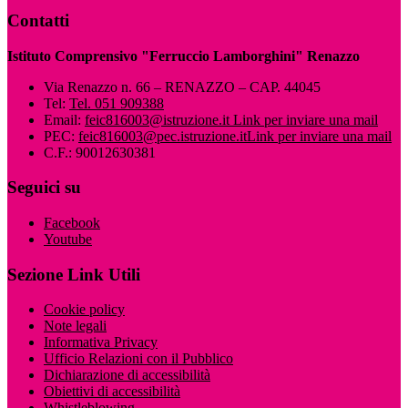
Contatti
Istituto Comprensivo "Ferruccio Lamborghini" Renazzo
Via Renazzo n. 66 – RENAZZO – CAP. 44045
Tel:
Tel. 051 909388
Email:
feic816003@istruzione.it
Link per inviare una mail
PEC:
feic816003@pec.istruzione.it
Link per inviare una mail
C.F.: 90012630381
Seguici su
Facebook
Youtube
Sezione Link Utili
Cookie policy
Note legali
Informativa Privacy
Ufficio Relazioni con il Pubblico
Dichiarazione di accessibilità
Obiettivi di accessibilità
Whistleblowing