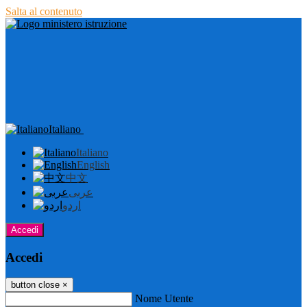
Salta al contenuto
Italiano
Italiano
English
中文
عربى
اردو
Accedi
Accedi
button close
×
Nome Utente