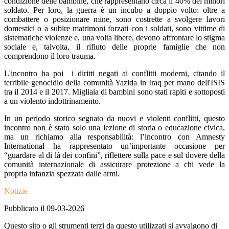
condizione delle bambine, che rappresentano circa il 40% dei minori
soldato. Per loro, la guerra è un incubo a doppio volto: oltre a
combattere o posizionare mine, sono costrette a svolgere lavori
domestici o a subire matrimoni forzati con i soldati, sono vittime di
sistematiche violenze e, una volta libere, devono affrontare lo stigma
sociale e, talvolta, il rifiuto delle proprie famiglie che non
comprendono il loro trauma.
L'incontro ha poi i diritti negati ai conflitti moderni, citando il
terribile genocidio della comunità Yazida in Iraq per mano dell'ISIS
tra il 2014 e il 2017. Migliaia di bambini sono stati rapiti e sottoposti
a un violento indottrinamento.
In un periodo storico segnato da nuovi e violenti conflitti, questo
incontro non è stato solo una lezione di storia o educazione civica,
ma un richiamo alla responsabilità: l’incontro con Amnesty
International ha rappresentato un’importante occasione per
“guardare al di là dei confini”, riflettere sulla pace e sul dovere della
comunità internazionale di assicurare protezione a chi vede la
propria infanzia spezzata dalle armi.
Notizie
Pubblicato il 09-03-2026
Questo sito o gli strumenti terzi da questo utilizzati si avvalgono di