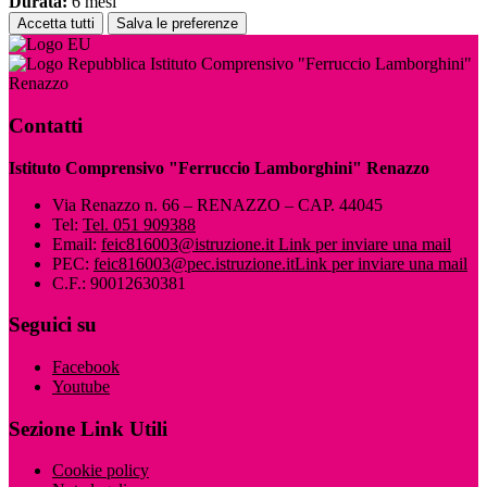
Durata:
6 mesi
Accetta tutti
Salva le preferenze
Istituto Comprensivo "Ferruccio Lamborghini"
Renazzo
Contatti
Istituto Comprensivo "Ferruccio Lamborghini" Renazzo
Via Renazzo n. 66 – RENAZZO – CAP. 44045
Tel:
Tel. 051 909388
Email:
feic816003@istruzione.it
Link per inviare una mail
PEC:
feic816003@pec.istruzione.it
Link per inviare una mail
C.F.: 90012630381
Seguici su
Facebook
Youtube
Sezione Link Utili
Cookie policy