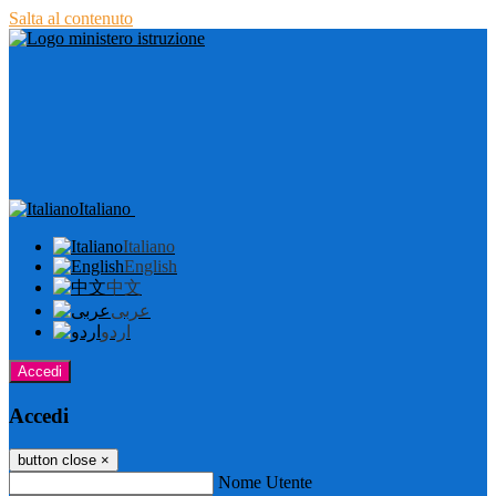
Salta al contenuto
Italiano
Italiano
English
中文
عربى
اردو
Accedi
Accedi
button close
×
Nome Utente