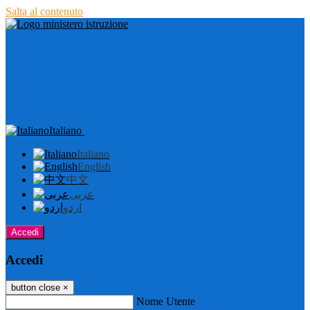
Salta al contenuto
Italiano
Italiano
English
中文
عربى
اردو
Accedi
Accedi
button close
×
Nome Utente