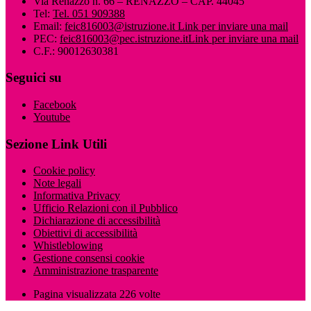
Via Renazzo n. 66 – RENAZZO – CAP. 44045
Tel:
Tel. 051 909388
Email:
feic816003@istruzione.it
Link per inviare una mail
PEC:
feic816003@pec.istruzione.it
Link per inviare una mail
C.F.: 90012630381
Seguici su
Facebook
Youtube
Sezione Link Utili
Cookie policy
Note legali
Informativa Privacy
Ufficio Relazioni con il Pubblico
Dichiarazione di accessibilità
Obiettivi di accessibilità
Whistleblowing
Gestione consensi cookie
Amministrazione trasparente
Pagina visualizzata
226
volte