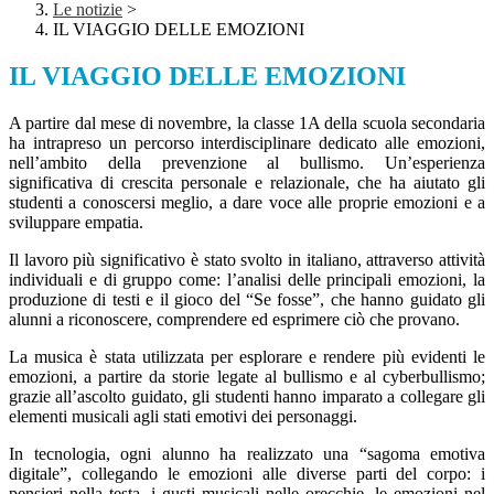
Le notizie
>
IL VIAGGIO DELLE EMOZIONI
IL VIAGGIO DELLE EMOZIONI
A partire dal mese di novembre, la classe 1A della scuola secondaria
ha intrapreso un percorso interdisciplinare dedicato alle emozioni,
nell’ambito della prevenzione al bullismo. Un’esperienza
significativa di crescita personale e relazionale, che ha aiutato gli
studenti a conoscersi meglio, a dare voce alle proprie emozioni e a
sviluppare empatia.
Il lavoro più significativo è stato svolto in italiano, attraverso attività
individuali e di gruppo come: l’analisi delle principali emozioni, la
produzione di testi e il gioco del “Se fosse”, che hanno guidato gli
alunni a riconoscere, comprendere ed esprimere ciò che provano.
La musica è stata utilizzata per esplorare e rendere più evidenti le
emozioni, a partire da storie legate al bullismo e al cyberbullismo;
grazie all’ascolto guidato, gli studenti hanno imparato a collegare gli
elementi musicali agli stati emotivi dei personaggi.
In tecnologia, ogni alunno ha realizzato una “sagoma emotiva
digitale”, collegando le emozioni alle diverse parti del corpo: i
pensieri nella testa, i gusti musicali nelle orecchie, le emozioni nel