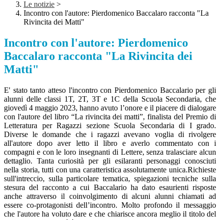
Le notizie
>
Incontro con l'autore: Pierdomenico Baccalaro racconta "La
Rivincita dei Matti"
Incontro con l'autore: Pierdomenico
Baccalaro racconta "La Rivincita dei
Matti"
E' stato tanto atteso l'incontro con Pierdomenico Baccalario per gli
alunni delle classi 1T, 2T, 3T e 1C della Scuola Secondaria, che
giovedì 4 maggio 2023, hanno avuto l’onore e il piacere di dialogare
con l'autore del libro “La rivincita dei matti”, finalista del Premio di
Letteratura per Ragazzi sezione Scuola Secondaria di I grado.
Diverse le domande che i ragazzi avevano voglia di rivolgere
all'autore dopo aver letto il libro e averlo commentato con i
compagni e con le loro insegnanti di Lettere, senza tralasciare alcun
dettaglio. Tanta curiosità per gli esilaranti personaggi conosciuti
nella storia, tutti con una caratteristica assolutamente unica.Richieste
sull'intreccio, sulla particolare tematica, spiegazioni tecniche sulla
stesura del racconto a cui Baccalario ha dato esaurienti risposte
anche attraverso il coinvolgimento di alcuni alunni chiamati ad
essere co-protagonisti dell’incontro. Molto profondo il messaggio
che l'autore ha voluto dare e che chiarisce ancora meglio il titolo del