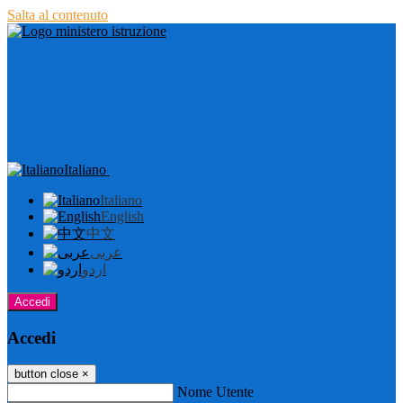
Salta al contenuto
Italiano
Italiano
English
中文
عربى
اردو
Accedi
Accedi
button close
×
Nome Utente