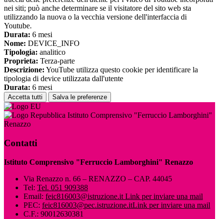
nei siti; può anche determinare se il visitatore del sito web sta
utilizzando la nuova o la vecchia versione dell'interfaccia di
Youtube.
Durata:
6 mesi
Nome:
DEVICE_INFO
Tipologia:
analitico
Proprieta:
Terza-parte
Descrizione:
YouTube utilizza questo cookie per identificare la
tipologia di device utilizzata dall'utente
Durata:
6 mesi
Accetta tutti
Salva le preferenze
Istituto Comprensivo "Ferruccio Lamborghini"
Renazzo
Contatti
Istituto Comprensivo "Ferruccio Lamborghini" Renazzo
Via Renazzo n. 66 – RENAZZO – CAP. 44045
Tel:
Tel. 051 909388
Email:
feic816003@istruzione.it
Link per inviare una mail
PEC:
feic816003@pec.istruzione.it
Link per inviare una mail
C.F.: 90012630381