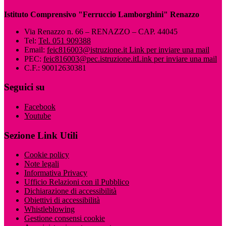
Istituto Comprensivo "Ferruccio Lamborghini" Renazzo
Via Renazzo n. 66 – RENAZZO – CAP. 44045
Tel:
Tel. 051 909388
Email:
feic816003@istruzione.it
Link per inviare una mail
PEC:
feic816003@pec.istruzione.it
Link per inviare una mail
C.F.: 90012630381
Seguici su
Facebook
Youtube
Sezione Link Utili
Cookie policy
Note legali
Informativa Privacy
Ufficio Relazioni con il Pubblico
Dichiarazione di accessibilità
Obiettivi di accessibilità
Whistleblowing
Gestione consensi cookie