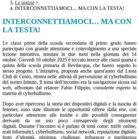
Le notizie
>
INTERCONNETTIAMOCI… MA CON LA TESTA!
INTERCONNETTIAMOCI… MA CON
LA TESTA!
Le classi prime della scuola secondaria di primo grado hanno
partecipato con grande attenzione e coinvolgimento a una speciale
lezione interattiva, tenutasi in due turni nella giornata del 14
ottobre. Giovedì 16 ottobre 2025 è toccato invece alle classi quarta e
quinta della scuola primaria di Bevilacqua, che hanno seguito lo
stesso progetto. L’iniziativa, proposta anche quest'anno dal Lions
Club di Cento, rientra nelle attività di prevenzione al cyberbullismo
del nostro Istituto. Il tema dell’incontro era la navigazione sicura sul
web, affrontato dal relatore Fabio Filippin, consulente esperto in
materia di cyberbullismo.
Dopo aver ripercorso la storia dei dispositivi digitali e la nascita di
Internet, sono state illustrate le opportunità offerte dalla rete, con
particolare attenzione alle insidie e alle possibili conseguenze
derivanti da un uso poco consapevole degli strumenti
digitali. Durante l’incontro si è parlato di temi come: truffe online,
reati informatici, cyberbullismo, social network, reputazione digitale,
furto d’identità, phishing, challenge, influencer e intelligenza