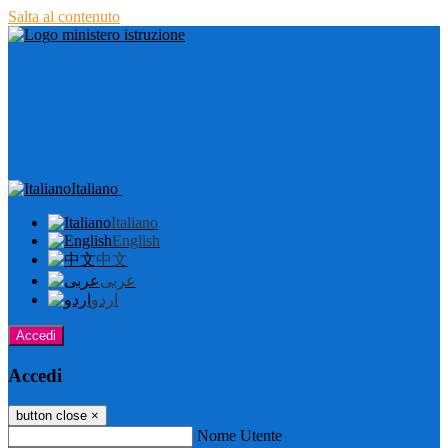
Salta al contenuto
Italiano
Italiano
English
中文
عربى
اردو
Accedi
Accedi
button close
×
Nome Utente