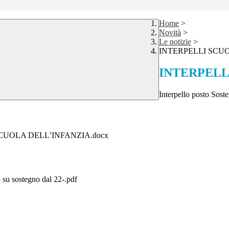
Home
>
Novità
>
Le notizie
>
INTERPELLI SCUOL
INTERPELLI
Interpello posto Sost
– SCUOLA DELL’INFANZIA.docx
5 su sostegno dal 22-.pdf