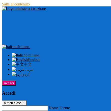
Salta al contenuto
Italiano
Italiano
English
中文
عربى
اردو
Accedi
Accedi
button close
×
Nome Utente