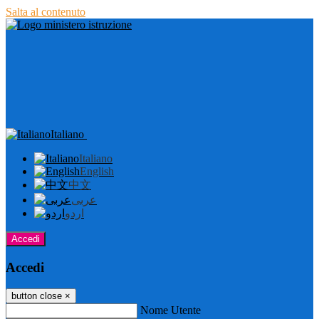
Salta al contenuto
Italiano
Italiano
English
中文
عربى
اردو
Accedi
Accedi
button close
×
Nome Utente