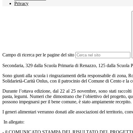
Privacy
Campo di ricerca per le pagine del sito
Secondaria, 329 dalla Scuola Primaria di Renazzo, 125 dalla Scuola Pr
Sono giunti alla scuola i ringraziamenti della responsabile di zona
Solidarietà-Carità Onlus, con il patrocinio del Comune di Cento e la 
Durante l’ottava edizione, dal 22 al 25 novembre, sono stati raccolti n
pasta, legumi. Numeri che dimostrano che l’obiettivo del progetto, que
possono impegnarsi per il bene comune, è stato ampiamente recepito.
I generi alimentari verranno donati alle associazioni del territorio, 
In allegato:
- il COMUNICATO STAMPA DEL RISULTATO DEL PROGETTO