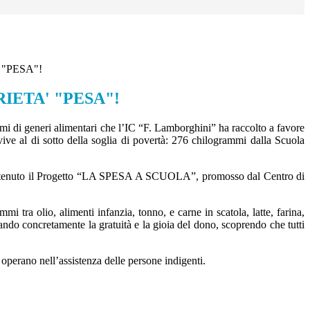
 "PESA"!
IETA' "PESA"!
i di generi alimentari che l’IC “F. Lamborghini” ha raccolto a favore
, vive al di sotto della soglia di povertà: 276 chilogrammi dalla Scuola
no sostenuto il Progetto “LA SPESA A SCUOLA”, promosso dal Centro di
i tra olio, alimenti infanzia, tonno, e carne in scatola, latte, farina,
ando concretamente la gratuità e la gioia del dono, scoprendo che tutti
operano nell’assistenza delle persone indigenti.