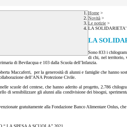
Home
>
Novità
>
Le notizie
>
LA SOLIDARIETA'
LA SOLIDAR
Sono 833 i chilogramm
di chi, nel territorio
imaria di Bevilacqua e 103 dalla Scuola dell’Infanzia.
, Roberta Maccaferri, per la generosità di alunni e famiglie che han
collaborazione dell’ANA Protezione Civile.
elle scuole del centese, che hanno aderito al progetto, 2.786 chilogramm
llo di sensibilizzare gli alunni alla condivisione dei bisogni, speriment
convenzionate gratuitamente alla Fondazione Banco Alimentare Onlus, che 
 “ LA SPESA A SCUOLA” 2021