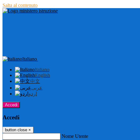
Salta al contenuto
Italiano
Italiano
English
中文
عربى
اردو
Accedi
Accedi
button close
×
Nome Utente