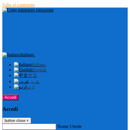
Salta al contenuto
Italiano
Italiano
English
中文
عربى
اردو
Accedi
Accedi
button close
×
Nome Utente