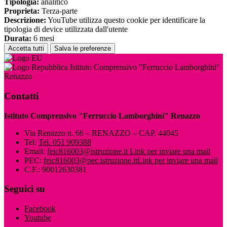
Tipologia:
analitico
Proprieta:
Terza-parte
Descrizione:
YouTube utilizza questo cookie per identificare la
tipologia di device utilizzata dall'utente
Durata:
6 mesi
Accetta tutti
Salva le preferenze
Istituto Comprensivo "Ferruccio Lamborghini"
Renazzo
Contatti
Istituto Comprensivo "Ferruccio Lamborghini" Renazzo
Via Renazzo n. 66 – RENAZZO – CAP. 44045
Tel:
Tel. 051 909388
Email:
feic816003@istruzione.it
Link per inviare una mail
PEC:
feic816003@pec.istruzione.it
Link per inviare una mail
C.F.: 90012630381
Seguici su
Facebook
Youtube