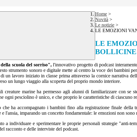
Home
>
Novità
>
Le notizie
>
LE EMOZIONI VA
LE EMOZIO
BOLLICINE
della scuola del sorriso",
l'innovativo progetto di podcast interamente 
 strumento sonoro e digitale mette al centro la voce dei bambini per 
utto di un lavoro iniziato in classe prima attraverso la cornice narrativ
reso un lungo viaggio alla scoperta del proprio mondo interiore.
li creature marine ha permesso agli alunni di familiarizzare con se s
he ogni pesciolino è unico, e che proprio le caratteristiche di ciascuno r
tivo che ha accompagnato i bambini fino alla registrazione finale della 
ione e l'ansia, imparando un concetto fondamentale: le emozioni non sono
a individuare e sperimentare le proprie personali strategie "anti-tempes
el racconto e delle interviste del podcast.