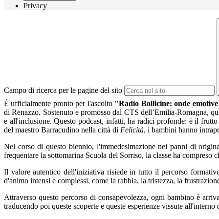
Privacy
Campo di ricerca per le pagine del sito
È ufficialmente pronto per l'ascolto
"Radio Bollicine: onde emotive 
di Renazzo. Sostenuto e promosso dal CTS dell’Emilia-Romagna, questo
e all'inclusione. Questo podcast
, infatti, ha radici profonde: è il fr
del maestro Barracudino nella città di
Felicità
, i bambini hanno intrap
Nel corso di questo biennio, l'immedesimazione nei panni di origina
frequentare la sottomarina Scu
ola del Sorriso, la classe ha compreso c
Il valore autentico dell'iniziativa risiede in tutto il percorso forma
d'animo intensi e complessi, come la rabbia, la tristezza, la frustraz
Attraverso questo percorso di consapevolezza, ogni bambino è arrivato 
traducendo poi queste scoperte e queste esperienze vissute all'interno d