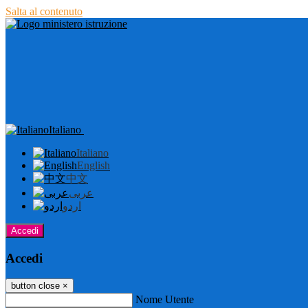
Salta al contenuto
Italiano
Italiano
English
中文
عربى
اردو
Accedi
Accedi
button close
×
Nome Utente