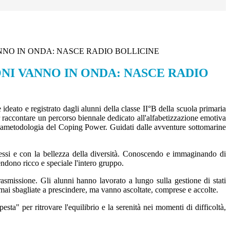
NNO IN ONDA: NASCE RADIO BOLLICINE
NI VANNO IN ONDA: NASCE RADIO
ideato e registrato dagli alunni della classe II°B della scuola primaria
raccontare un percorso biennale dedicato all'alfabetizzazione emotiva
a dellametodologia del Coping Power. Guidati dalle avventure sottomarine
tessi e con la bellezza della diversità. Conoscendo e immaginando di
endono ricco e speciale l'intero gruppo.
trasmissione. Gli alunni hanno lavorato a lungo sulla gestione di stati
 mai sbagliate a prescindere, ma vanno ascoltate, comprese e accolte.
ta" per ritrovare l'equilibrio e la serenità nei momenti di difficoltà,