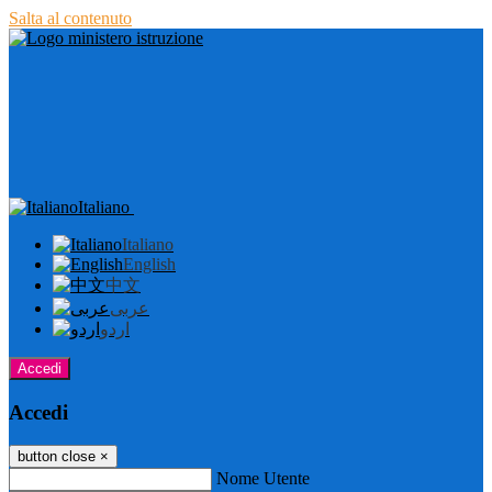
Salta al contenuto
Italiano
Italiano
English
中文
عربى
اردو
Accedi
Accedi
button close
×
Nome Utente