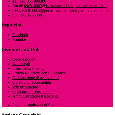
Tel:
Tel. 051 909388
Email:
feic816003@istruzione.it
Link per inviare una mail
PEC:
feic816003@pec.istruzione.it
Link per inviare una mail
C.F.: 90012630381
Seguici su
Facebook
Youtube
Sezione Link Utili
Cookie policy
Note legali
Informativa Privacy
Ufficio Relazioni con il Pubblico
Dichiarazione di accessibilità
Obiettivi di accessibilità
Whistleblowing
Gestione consensi cookie
Amministrazione trasparente
Pagina visualizzata
609
volte
Sezione Copyright