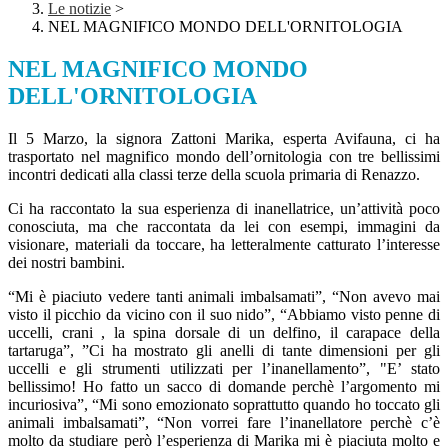
Le notizie
>
NEL MAGNIFICO MONDO DELL'ORNITOLOGIA
NEL MAGNIFICO MONDO
DELL'ORNITOLOGIA
Il 5 Marzo, la signora Zattoni Marika, esperta Avifauna, ci ha
trasportato nel magnifico mondo dell’ornitologia con tre bellissimi
incontri dedicati alla classi terze della scuola primaria di Renazzo.
Ci ha raccontato la sua esperienza di inanellatrice, un’attività poco
conosciuta, ma che raccontata da lei con esempi, immagini da
visionare, materiali da toccare, ha letteralmente catturato l’interesse
dei nostri bambini.
“Mi è piaciuto vedere tanti animali imbalsamati”, “Non avevo mai
visto il picchio da vicino con il suo nido”, “Abbiamo visto penne di
uccelli, crani , la spina dorsale di un delfino, il carapace della
tartaruga”, ”Ci ha mostrato gli anelli di tante dimensioni per gli
uccelli e gli strumenti utilizzati per l’inanellamento”, "E’ stato
bellissimo! Ho fatto un sacco di domande perchè l’argomento mi
incuriosiva”, “Mi sono emozionato soprattutto quando ho toccato gli
animali imbalsamati”, “Non vorrei fare l’inanellatore perchè c’è
molto da studiare però l’esperienza di Marika mi è piaciuta molto e