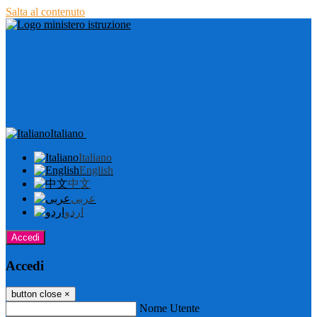
Salta al contenuto
Italiano
Italiano
English
中文
عربى
اردو
Accedi
Accedi
button close
×
Nome Utente