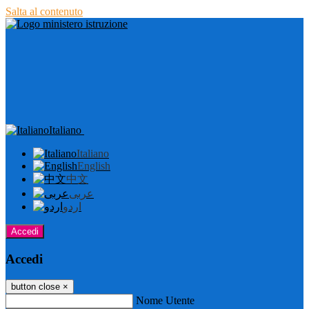
Salta al contenuto
Italiano
Italiano
English
中文
عربى
اردو
Accedi
Accedi
button close
×
Nome Utente