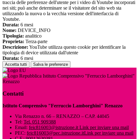
traccia delle preferenze dell'utente per i video di Youtube incorporati
nei siti; può anche determinare se il visitatore del sito web sta
utilizzando la nuova o la vecchia versione dell'interfaccia di
Youtube.
Durata:
6 mesi
Nome:
DEVICE_INFO
Tipologia:
analitico
Proprieta:
Terza-parte
Descrizione:
YouTube utilizza questo cookie per identificare la
tipologia di device utilizzata dall'utente
Durata:
6 mesi
Accetta tutti
Salva le preferenze
Istituto Comprensivo "Ferruccio Lamborghini"
Renazzo
Contatti
Istituto Comprensivo "Ferruccio Lamborghini" Renazzo
Via Renazzo n. 66 – RENAZZO – CAP. 44045
Tel:
Tel. 051 909388
Email:
feic816003@istruzione.it
Link per inviare una mail
PEC:
feic816003@pec.istruzione.it
Link per inviare una mail
C.F.: 90012630381