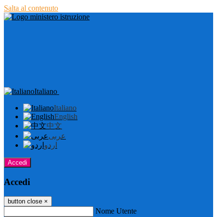
Salta al contenuto
Italiano
Italiano
English
中文
عربى
اردو
Accedi
Accedi
button close
×
Nome Utente