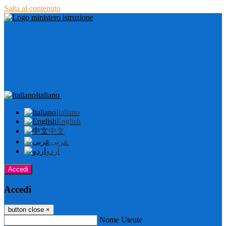
Salta al contenuto
Italiano
Italiano
English
中文
عربى
اردو
Accedi
Accedi
button close
×
Nome Utente