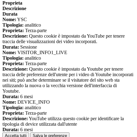
Proprieta
Descrizione
Durata
Nome:
YSC
Tipologia:
analitico
Proprieta:
Terza-parte
Descrizione:
Questo cookie è impostato da YouTube per tenere
traccia delle visualizzazioni dei video incorporati.
Durata:
Sessione
Nome:
VISITOR_INFO1_LIVE
Tipologia:
analitico
Proprieta:
Terza-parte
Descrizione:
Questo cookie è impostato da Youtube per tenere
traccia delle preferenze dell'utente per i video di Youtube incorporati
nei siti; può anche determinare se il visitatore del sito web sta
utilizzando la nuova o la vecchia versione dell'interfaccia di
Youtube.
Durata:
6 mesi
Nome:
DEVICE_INFO
Tipologia:
analitico
Proprieta:
Terza-parte
Descrizione:
YouTube utilizza questo cookie per identificare la
tipologia di device utilizzata dall'utente
Durata:
6 mesi
Accetta tutti
Salva le preferenze