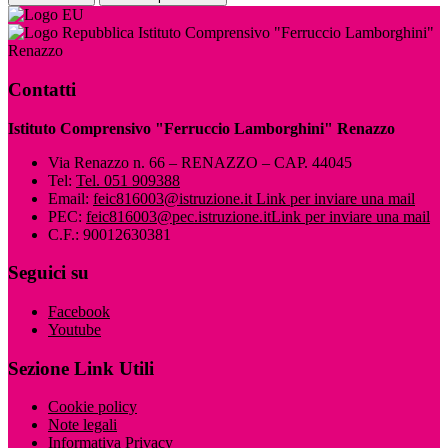
Istituto Comprensivo "Ferruccio Lamborghini"
Renazzo
Contatti
Istituto Comprensivo "Ferruccio Lamborghini" Renazzo
Via Renazzo n. 66 – RENAZZO – CAP. 44045
Tel:
Tel. 051 909388
Email:
feic816003@istruzione.it
Link per inviare una mail
PEC:
feic816003@pec.istruzione.it
Link per inviare una mail
C.F.: 90012630381
Seguici su
Facebook
Youtube
Sezione Link Utili
Cookie policy
Note legali
Informativa Privacy