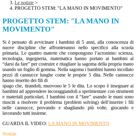
Le notizie
>
PROGETTO STEM: "LA MANO IN MOVIMENTO"
PROGETTO STEM: "LA MANO IN
MOVIMENTO"
Si è pensato di avvicinare i bambini di 5 anni, alla conoscenza di
nuove discipline che
affronteranno nello specifico alla scuola
primaria. Le quattro materie che
compongono l’acronimo: scienza,
tecnologia, ingegneria, matematica hanno portato
ai bambini al
“darsi da fare” per costruire e ritagliare la sagoma della propria mano
usando un foglio di gomma. Nella sagoma i bambini hanno incollato
pezzi di
cannucce lunghe come le proprie 5 dita. Nelle cannucce
hanno inserito dei fili di
spago che, tirandoli, muovono le 5 le dita. Lo scopo è insegnare ai
bambini ad
apprendere incoraggiandoli a sperimentare con strumenti
e materiali particolari.
I bambini con il “fare” usando le mani sono
riusciti a risolvere il problema (problem
solving) dell’inserire i fili
nelle cannucce, provando e sbagliando più volte, giocando
e
lavorando tutti insieme.
GUARDA IL VIDEO:
LA MANO IN MOVIMENTO
Notizie