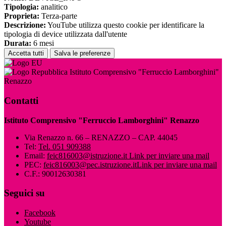
Tipologia:
analitico
Proprieta:
Terza-parte
Descrizione:
YouTube utilizza questo cookie per identificare la
tipologia di device utilizzata dall'utente
Durata:
6 mesi
Accetta tutti
Salva le preferenze
Istituto Comprensivo "Ferruccio Lamborghini"
Renazzo
Contatti
Istituto Comprensivo "Ferruccio Lamborghini" Renazzo
Via Renazzo n. 66 – RENAZZO – CAP. 44045
Tel:
Tel. 051 909388
Email:
feic816003@istruzione.it
Link per inviare una mail
PEC:
feic816003@pec.istruzione.it
Link per inviare una mail
C.F.: 90012630381
Seguici su
Facebook
Youtube