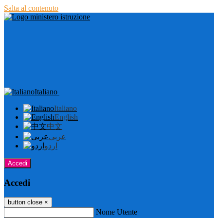
Salta al contenuto
Italiano
Italiano
English
中文
عربى
اردو
Accedi
Accedi
button close
×
Nome Utente