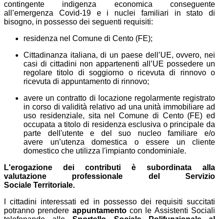
contingente indigenza economica conseguente
all’emergenza Covid-19 e i nuclei familiari in stato di
bisogno, in possesso dei seguenti requisiti:
r
esidenza nel
C
omune di Cento (FE);
Cittadinanza italiana, di un paese dell’UE, ovvero, nei
casi di cittadini non appartenenti all’UE possedere un
regolare titolo di soggiorno o ricevuta di rinnovo o
ricevuta di appuntamento di rinnovo;
avere un contratto di locazione regolarmente registrato
in corso di validità relativo ad una unità immobiliare ad
uso residenziale, sita nel
C
omune di Cento (FE) ed
occupata a titolo di residenza esclusiva o principale da
parte dell'utente e del suo nucleo familiare e/o
avere
u
n’utenza domestica o essere un cliente
domestico che utilizza l'impianto condominiale
.
L'erogazione dei contributi è subordinata alla
valutazione professionale del Servizio
Sociale
T
erritoriale.
I cittadini interessati ed in possesso dei requisiti succitati
potranno prendere
appuntamento
con le Assistenti Sociali