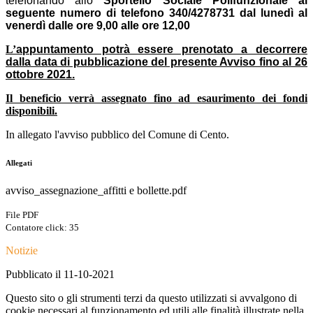
telefonando
allo
Sportello Sociale Polifunzionale
al
seguente numero
di telefono
340/4278731
dal lunedì al
venerdì dalle ore 9,00 alle ore 12,00
L’
appuntamento potrà essere prenotato a decorrere
dalla data di pubblicazione del presente Avviso fino al 26
ottobre 2021.
Il beneficio verrà assegnato fino ad esaurimento dei fondi
disponibili.
In allegato l'avviso pubblico del Comune di Cento.
Allegati
avviso_assegnazione_affitti e bollette.pdf
File PDF
Contatore click: 35
Notizie
Pubblicato il 11-10-2021
Questo sito o gli strumenti terzi da questo utilizzati si avvalgono di
cookie necessari al funzionamento ed utili alle finalità illustrate nella