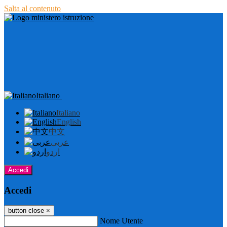
Salta al contenuto
Italiano
Italiano
English
中文
عربى
اردو
Accedi
Accedi
button close
×
Nome Utente