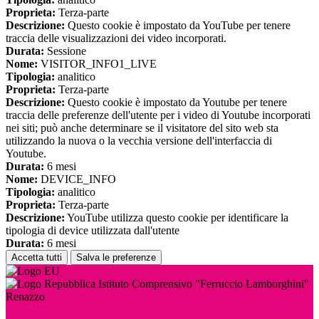
Proprieta:
Terza-parte
Descrizione:
Questo cookie è impostato da YouTube per tenere
traccia delle visualizzazioni dei video incorporati.
Durata:
Sessione
Nome:
VISITOR_INFO1_LIVE
Tipologia:
analitico
Proprieta:
Terza-parte
Descrizione:
Questo cookie è impostato da Youtube per tenere
traccia delle preferenze dell'utente per i video di Youtube incorporati
nei siti; può anche determinare se il visitatore del sito web sta
utilizzando la nuova o la vecchia versione dell'interfaccia di
Youtube.
Durata:
6 mesi
Nome:
DEVICE_INFO
Tipologia:
analitico
Proprieta:
Terza-parte
Descrizione:
YouTube utilizza questo cookie per identificare la
tipologia di device utilizzata dall'utente
Durata:
6 mesi
Accetta tutti
Salva le preferenze
Istituto Comprensivo "Ferruccio Lamborghini"
Renazzo