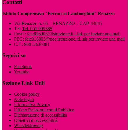
Contatti
Istituto Comprensivo "Ferruccio Lamborghini" Renazzo
Via Renazzo n. 66 – RENAZZO – CAP. 44045
Tel:
Tel. 051 909388
Email:
feic816003@istruzione.it
Link per inviare una mail
PEC:
feic816003@pec.istruzione.it
Link per inviare una mail
C.F.: 90012630381
Seguici su
Facebook
Youtube
Sezione Link Utili
Cookie policy
Note legali
Informativa Privacy
Ufficio Relazioni con il Pubblico
Dichiarazione di accessibilità
Obiettivi di accessibilità
Whistleblowing