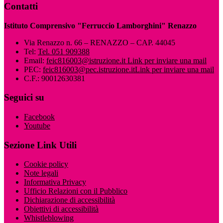
Contatti
Istituto Comprensivo "Ferruccio Lamborghini" Renazzo
Via Renazzo n. 66 – RENAZZO – CAP. 44045
Tel:
Tel. 051 909388
Email:
feic816003@istruzione.it
Link per inviare una mail
PEC:
feic816003@pec.istruzione.it
Link per inviare una mail
C.F.: 90012630381
Seguici su
Facebook
Youtube
Sezione Link Utili
Cookie policy
Note legali
Informativa Privacy
Ufficio Relazioni con il Pubblico
Dichiarazione di accessibilità
Obiettivi di accessibilità
Whistleblowing