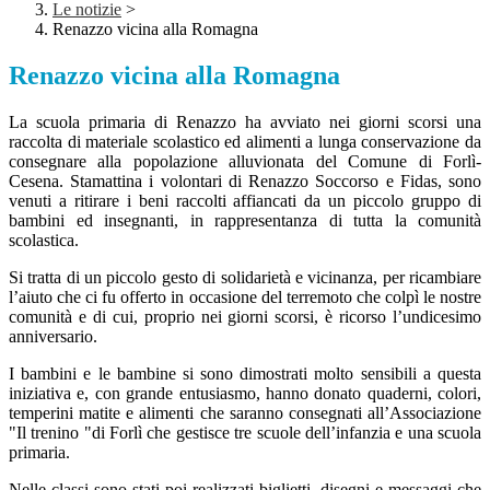
Le notizie
>
Renazzo vicina alla Romagna
Renazzo vicina alla Romagna
La scuola primaria di Renazzo ha avviato nei giorni scorsi una
raccolta di materiale scolastico ed alimenti a lunga conservazione da
consegnare alla popolazione alluvionata del Comune di Forlì-
Cesena. Stamattina i volontari di Renazzo Soccorso e Fidas, sono
venuti a ritirare i beni raccolti affiancati da un piccolo gruppo di
bambini ed insegnanti, in rappresentanza di tutta la comunità
scolastica.
Si tratta di un piccolo gesto di solidarietà e vicinanza, per ricambiare
l’aiuto che ci fu offerto in occasione del terremoto che colpì le nostre
comunità e di cui, proprio nei giorni scorsi, è ricorso l’undicesimo
anniversario.
I bambini e le bambine si sono dimostrati molto sensibili a questa
iniziativa e, con grande entusiasmo, hanno donato quaderni, colori,
temperini matite e alimenti che saranno consegnati all’Associazione
"Il trenino "di Forlì che gestisce tre scuole dell’infanzia e una scuola
primaria.
Nelle classi sono stati poi realizzati biglietti, disegni e messaggi che