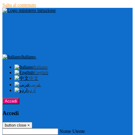
Salta al contenuto
Italiano
Italiano
English
中文
عربى
اردو
Accedi
Accedi
button close
×
Nome Utente