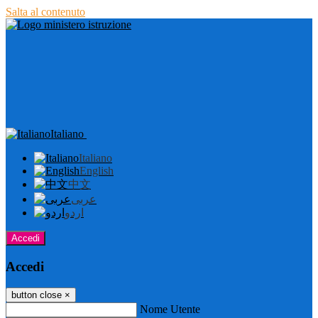
Salta al contenuto
Italiano
Italiano
English
中文
عربى
اردو
Accedi
Accedi
button close
×
Nome Utente