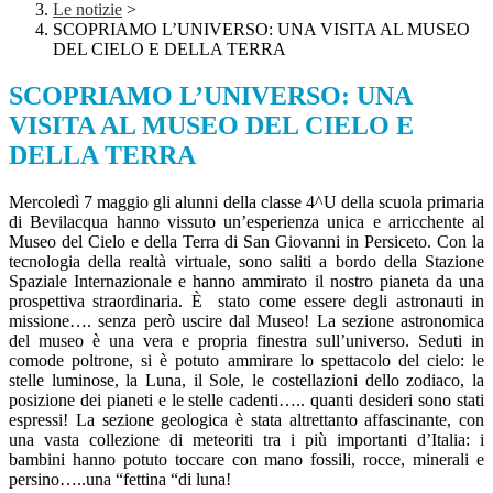
Le notizie
>
SCOPRIAMO L’UNIVERSO: UNA VISITA AL MUSEO
DEL CIELO E DELLA TERRA
SCOPRIAMO L’UNIVERSO: UNA
VISITA AL MUSEO DEL CIELO E
DELLA TERRA
Mercoledì 7 maggio gli alunni della classe 4^U della scuola primaria
di Bevilacqua hanno vissuto un’esperienza unica e arricchente al
Museo del Cielo e della Terra di San Giovanni in Persiceto. Con la
tecnologia della realtà virtuale, sono saliti a bordo della Stazione
Spaziale Internazionale e hanno ammirato il nostro pianeta da una
prospettiva straordinaria. È stato come essere degli astronauti in
missione…. senza però uscire dal Museo! La sezione astronomica
del museo è una vera e propria finestra sull’universo. Seduti in
comode poltrone, si è potuto ammirare lo spettacolo del cielo: le
stelle luminose, la Luna, il Sole, le costellazioni dello zodiaco, la
posizione dei pianeti e le stelle cadenti….. quanti desideri sono stati
espressi! La sezione geologica è stata altrettanto affascinante, con
una vasta collezione di meteoriti tra i più importanti d’Italia: i
bambini hanno potuto toccare con mano fossili, rocce, minerali e
persino…..una “fettina “di luna!