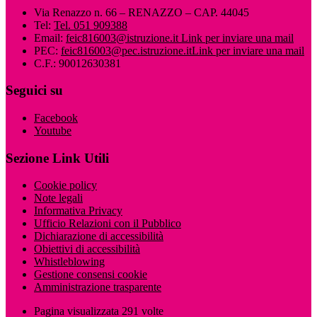
Via Renazzo n. 66 – RENAZZO – CAP. 44045
Tel:
Tel. 051 909388
Email:
feic816003@istruzione.it
Link per inviare una mail
PEC:
feic816003@pec.istruzione.it
Link per inviare una mail
C.F.: 90012630381
Seguici su
Facebook
Youtube
Sezione Link Utili
Cookie policy
Note legali
Informativa Privacy
Ufficio Relazioni con il Pubblico
Dichiarazione di accessibilità
Obiettivi di accessibilità
Whistleblowing
Gestione consensi cookie
Amministrazione trasparente
Pagina visualizzata
291
volte