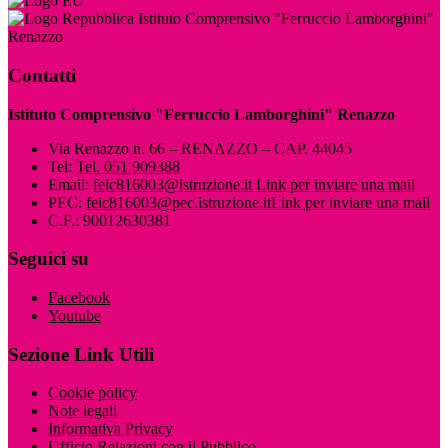
Istituto Comprensivo "Ferruccio Lamborghini"
Renazzo
Contatti
Istituto Comprensivo "Ferruccio Lamborghini" Renazzo
Via Renazzo n. 66 – RENAZZO – CAP. 44045
Tel:
Tel. 051 909388
Email:
feic816003@istruzione.it
Link per inviare una mail
PEC:
feic816003@pec.istruzione.it
Link per inviare una mail
C.F.: 90012630381
Seguici su
Facebook
Youtube
Sezione Link Utili
Cookie policy
Note legali
Informativa Privacy
Ufficio Relazioni con il Pubblico