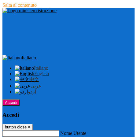
Salta al contenuto
Italiano
Italiano
English
中文
عربى
اردو
Accedi
Accedi
button close
×
Nome Utente