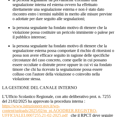
segnalazione interna ed esterna ovvero ha effettuato
direttamente una segnalazione esterna e non è stato dato
riscontro entro i termini stabiliti in merito alle misure previste
o adottate per dare seguito alle segnalazioni;
la persona segnalante ha fondato motivo di ritenere che la
violazione possa costituire un pericolo imminente o palese per
il pubblico interesse;
la persona segnalante ha fondato motivo di ritenere che la
segnalazione esterna possa comportare il rischio di ritorsioni o
possa non avere efficace seguito in ragione delle specifiche
circostanze del caso concreto, come quelle in cui possano
essere occultate o distrutte prove oppure in cui vi sia fondato
timore che chi ha ricevuto la segnalazione possa essere
colluso con l'autore della violazione o coinvolto nella
violazione stessa.
LA GESTIONE DEL CANALE INTERNO
L’Ufficio Scolastico Regionale, con atto deliberativo
prot. n. 7255
del 21/02/2025
ha approvato la
procedura interna
:
https://www.istruzioneer.gov.it/wp-
content/uploads/2025/02/m_pi.AOODRER.REGISTRO-
UFFICIALEI.0007255.21-02-2025.pdf
che il RPCT deve seguire