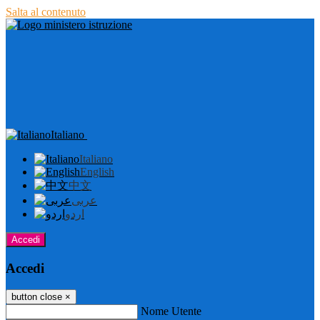
Salta al contenuto
Italiano
Italiano
English
中文
عربى
اردو
Accedi
Accedi
button close
×
Nome Utente