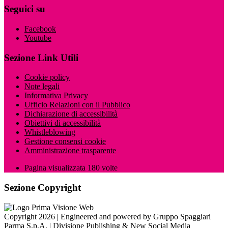
Seguici su
Facebook
Youtube
Sezione Link Utili
Cookie policy
Note legali
Informativa Privacy
Ufficio Relazioni con il Pubblico
Dichiarazione di accessibilità
Obiettivi di accessibilità
Whistleblowing
Gestione consensi cookie
Amministrazione trasparente
Pagina visualizzata
180
volte
Sezione Copyright
Copyright 2026 | Engineered and powered by Gruppo Spaggiari
Parma S.p.A. | Divisione Publishing & New Social Media