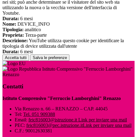
nei siti; può anche determinare se il visitatore del sito web sta
utilizzando la nuova o la vecchia versione dell'interfaccia di
Youtube.
Durata:
6 mesi
Nome:
DEVICE_INFO
Tipologia:
analitico
Proprieta:
Terza-parte
Descrizione:
YouTube utilizza questo cookie per identificare la
tipologia di device utilizzata dall'utente
Durata:
6 mesi
Accetta tutti
Salva le preferenze
Istituto Comprensivo "Ferruccio Lamborghini"
Renazzo
Contatti
Istituto Comprensivo "Ferruccio Lamborghini" Renazzo
Via Renazzo n. 66 – RENAZZO – CAP. 44045
Tel:
Tel. 051 909388
Email:
feic816003@istruzione.it
Link per inviare una mail
PEC:
feic816003@pec.istruzione.it
Link per inviare una mail
C.F.: 90012630381