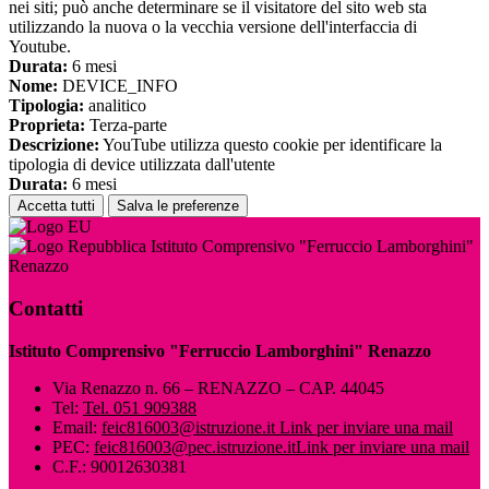
nei siti; può anche determinare se il visitatore del sito web sta
utilizzando la nuova o la vecchia versione dell'interfaccia di
Youtube.
Durata:
6 mesi
Nome:
DEVICE_INFO
Tipologia:
analitico
Proprieta:
Terza-parte
Descrizione:
YouTube utilizza questo cookie per identificare la
tipologia di device utilizzata dall'utente
Durata:
6 mesi
Accetta tutti
Salva le preferenze
Istituto Comprensivo "Ferruccio Lamborghini"
Renazzo
Contatti
Istituto Comprensivo "Ferruccio Lamborghini" Renazzo
Via Renazzo n. 66 – RENAZZO – CAP. 44045
Tel:
Tel. 051 909388
Email:
feic816003@istruzione.it
Link per inviare una mail
PEC:
feic816003@pec.istruzione.it
Link per inviare una mail
C.F.: 90012630381