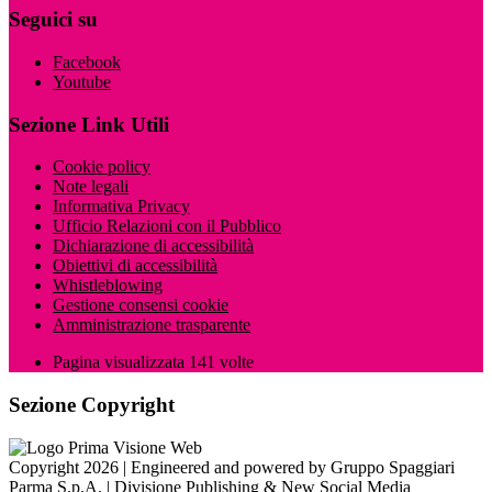
Seguici su
Facebook
Youtube
Sezione Link Utili
Cookie policy
Note legali
Informativa Privacy
Ufficio Relazioni con il Pubblico
Dichiarazione di accessibilità
Obiettivi di accessibilità
Whistleblowing
Gestione consensi cookie
Amministrazione trasparente
Pagina visualizzata
141
volte
Sezione Copyright
Copyright 2026 | Engineered and powered by Gruppo Spaggiari
Parma S.p.A. | Divisione Publishing & New Social Media