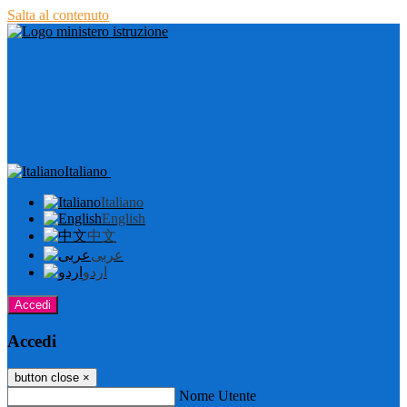
Salta al contenuto
Italiano
Italiano
English
中文
عربى
اردو
Accedi
Accedi
button close
×
Nome Utente