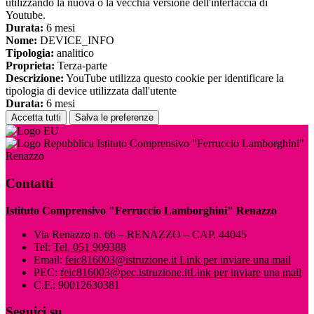
utilizzando la nuova o la vecchia versione dell'interfaccia di
Youtube.
Durata:
6 mesi
Nome:
DEVICE_INFO
Tipologia:
analitico
Proprieta:
Terza-parte
Descrizione:
YouTube utilizza questo cookie per identificare la
tipologia di device utilizzata dall'utente
Durata:
6 mesi
Accetta tutti
Salva le preferenze
Istituto Comprensivo "Ferruccio Lamborghini"
Renazzo
Contatti
Istituto Comprensivo "Ferruccio Lamborghini" Renazzo
Via Renazzo n. 66 – RENAZZO – CAP. 44045
Tel:
Tel. 051 909388
Email:
feic816003@istruzione.it
Link per inviare una mail
PEC:
feic816003@pec.istruzione.it
Link per inviare una mail
C.F.: 90012630381
Seguici su