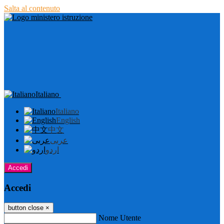
Salta al contenuto
Italiano
Italiano
English
中文
عربى
اردو
Accedi
Accedi
button close
×
Nome Utente