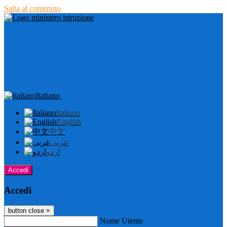
Salta al contenuto
Italiano
Italiano
English
中文
عربى
اردو
Accedi
Accedi
button close
×
Nome Utente