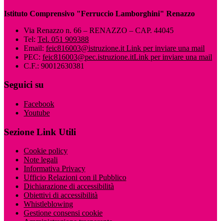
Istituto Comprensivo "Ferruccio Lamborghini" Renazzo
Via Renazzo n. 66 – RENAZZO – CAP. 44045
Tel:
Tel. 051 909388
Email:
feic816003@istruzione.it
Link per inviare una mail
PEC:
feic816003@pec.istruzione.it
Link per inviare una mail
C.F.: 90012630381
Seguici su
Facebook
Youtube
Sezione Link Utili
Cookie policy
Note legali
Informativa Privacy
Ufficio Relazioni con il Pubblico
Dichiarazione di accessibilità
Obiettivi di accessibilità
Whistleblowing
Gestione consensi cookie