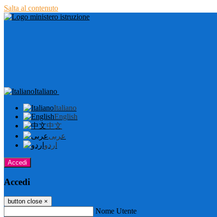
Salta al contenuto
Italiano
Italiano
English
中文
عربى
اردو
Accedi
Accedi
button close
×
Nome Utente