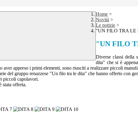
Home
>
Novità
>
Le notizie
>
"UN FILO TRA LE
"UN FILO T
Diverse classi della 
dita" che si è appen
o aver appreso i primi elementi, sono riusciti a realizzare piccoli manufat
tarie del gruppo renazzese "Un filo tra le dita" che hanno offerto con gen
i piccoli capolavori.
 stata offerta.