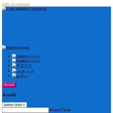
Salta al contenuto
Italiano
Italiano
English
中文
عربى
اردو
Accedi
Accedi
button close
×
Nome Utente