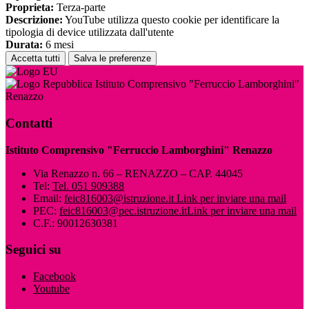
Proprieta:
Terza-parte
Descrizione:
YouTube utilizza questo cookie per identificare la
tipologia di device utilizzata dall'utente
Durata:
6 mesi
Accetta tutti
Salva le preferenze
Istituto Comprensivo "Ferruccio Lamborghini"
Renazzo
Contatti
Istituto Comprensivo "Ferruccio Lamborghini" Renazzo
Via Renazzo n. 66 – RENAZZO – CAP. 44045
Tel:
Tel. 051 909388
Email:
feic816003@istruzione.it
Link per inviare una mail
PEC:
feic816003@pec.istruzione.it
Link per inviare una mail
C.F.: 90012630381
Seguici su
Facebook
Youtube