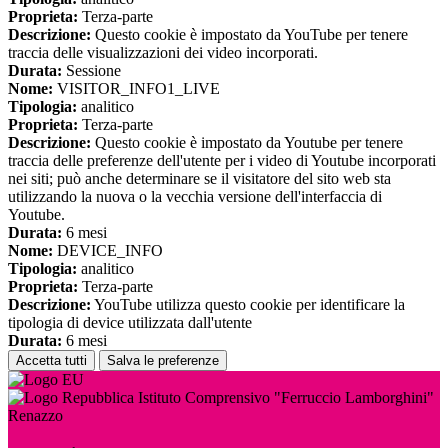
Proprieta:
Terza-parte
Descrizione:
Questo cookie è impostato da YouTube per tenere
traccia delle visualizzazioni dei video incorporati.
Durata:
Sessione
Nome:
VISITOR_INFO1_LIVE
Tipologia:
analitico
Proprieta:
Terza-parte
Descrizione:
Questo cookie è impostato da Youtube per tenere
traccia delle preferenze dell'utente per i video di Youtube incorporati
nei siti; può anche determinare se il visitatore del sito web sta
utilizzando la nuova o la vecchia versione dell'interfaccia di
Youtube.
Durata:
6 mesi
Nome:
DEVICE_INFO
Tipologia:
analitico
Proprieta:
Terza-parte
Descrizione:
YouTube utilizza questo cookie per identificare la
tipologia di device utilizzata dall'utente
Durata:
6 mesi
Accetta tutti
Salva le preferenze
Istituto Comprensivo "Ferruccio Lamborghini"
Renazzo