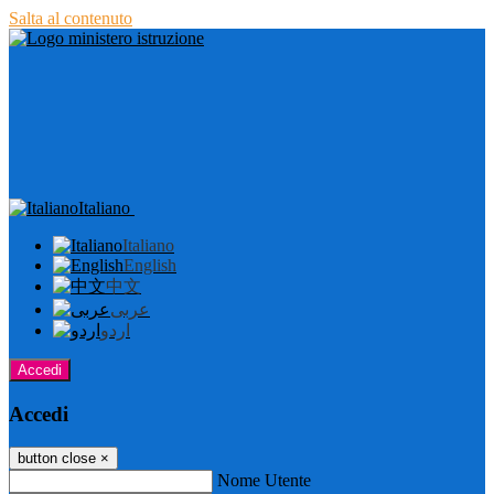
Salta al contenuto
Italiano
Italiano
English
中文
عربى
اردو
Accedi
Accedi
button close
×
Nome Utente