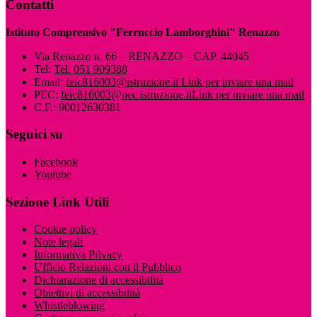
Contatti
Istituto Comprensivo "Ferruccio Lamborghini" Renazzo
Via Renazzo n. 66 – RENAZZO – CAP. 44045
Tel:
Tel. 051 909388
Email:
feic816003@istruzione.it
Link per inviare una mail
PEC:
feic816003@pec.istruzione.it
Link per inviare una mail
C.F.: 90012630381
Seguici su
Facebook
Youtube
Sezione Link Utili
Cookie policy
Note legali
Informativa Privacy
Ufficio Relazioni con il Pubblico
Dichiarazione di accessibilità
Obiettivi di accessibilità
Whistleblowing