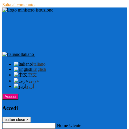
Salta al contenuto
Italiano
Italiano
English
中文
عربى
اردو
Accedi
Accedi
button close
×
Nome Utente