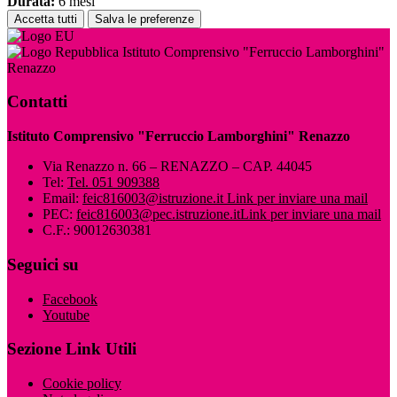
Durata:
6 mesi
Accetta tutti
Salva le preferenze
Istituto Comprensivo "Ferruccio Lamborghini"
Renazzo
Contatti
Istituto Comprensivo "Ferruccio Lamborghini" Renazzo
Via Renazzo n. 66 – RENAZZO – CAP. 44045
Tel:
Tel. 051 909388
Email:
feic816003@istruzione.it
Link per inviare una mail
PEC:
feic816003@pec.istruzione.it
Link per inviare una mail
C.F.: 90012630381
Seguici su
Facebook
Youtube
Sezione Link Utili
Cookie policy