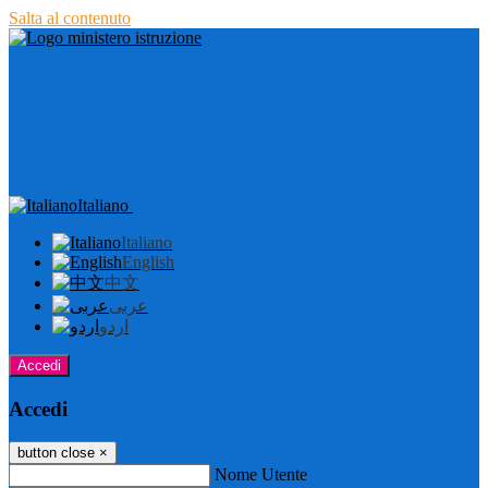
Salta al contenuto
Italiano
Italiano
English
中文
عربى
اردو
Accedi
Accedi
button close
×
Nome Utente