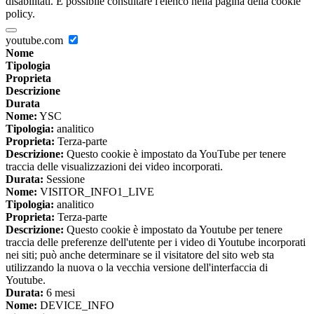
disabilitati. È possibile consultare l'elenco nella pagina della cookie
policy.
youtube.com
Nome
Tipologia
Proprieta
Descrizione
Durata
Nome:
YSC
Tipologia:
analitico
Proprieta:
Terza-parte
Descrizione:
Questo cookie è impostato da YouTube per tenere
traccia delle visualizzazioni dei video incorporati.
Durata:
Sessione
Nome:
VISITOR_INFO1_LIVE
Tipologia:
analitico
Proprieta:
Terza-parte
Descrizione:
Questo cookie è impostato da Youtube per tenere
traccia delle preferenze dell'utente per i video di Youtube incorporati
nei siti; può anche determinare se il visitatore del sito web sta
utilizzando la nuova o la vecchia versione dell'interfaccia di
Youtube.
Durata:
6 mesi
Nome:
DEVICE_INFO