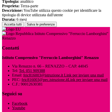
Tipologia:
analitico
Proprieta:
Terza-parte
Descrizione:
YouTube utilizza questo cookie per identificare la
tipologia di device utilizzata dall'utente
Durata:
6 mesi
Accetta tutti
Salva le preferenze
Istituto Comprensivo "Ferruccio Lamborghini"
Renazzo
Contatti
Istituto Comprensivo "Ferruccio Lamborghini" Renazzo
Via Renazzo n. 66 – RENAZZO – CAP. 44045
Tel:
Tel. 051 909388
Email:
feic816003@istruzione.it
Link per inviare una mail
PEC:
feic816003@pec.istruzione.it
Link per inviare una mail
C.F.: 90012630381
Seguici su
Facebook
Youtube