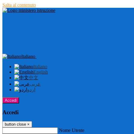
Salta al contenuto
Italiano
Italiano
English
中文
عربى
اردو
Accedi
Accedi
button close
×
Nome Utente