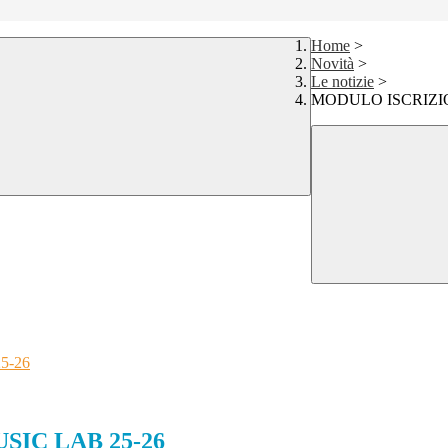
Home
>
Novità
>
Le notizie
>
MODULO ISCRIZIO
5-26
IC LAB 25-26