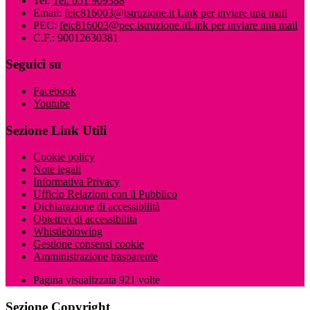
Tel:
Tel. 051 909388
Email:
feic816003@istruzione.it
Link per inviare una mail
PEC:
feic816003@pec.istruzione.it
Link per inviare una mail
C.F.: 90012630381
Seguici su
Facebook
Youtube
Sezione Link Utili
Cookie policy
Note legali
Informativa Privacy
Ufficio Relazioni con il Pubblico
Dichiarazione di accessibilità
Obiettivi di accessibilità
Whistleblowing
Gestione consensi cookie
Amministrazione trasparente
Pagina visualizzata
921
volte
Sezione Copyright