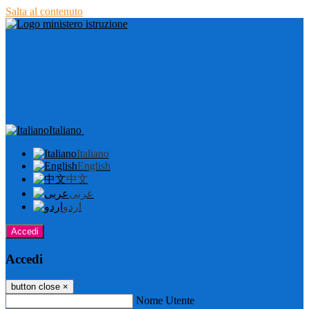
Salta al contenuto
Italiano
Italiano
English
中文
عربى
اردو
Accedi
Accedi
button close
×
Nome Utente