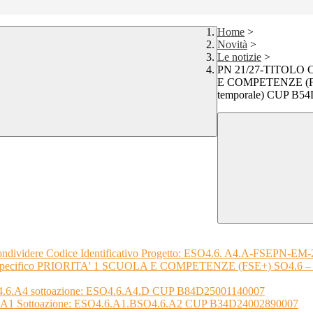
Home
>
Novità
>
Le notizie
>
PN 21/27-TITOLO C
E COMPETENZE (FSE+
temporale) CUP B5
dividere Codice Identificativo Progetto: ESO4.6. A4.A-FSEPN-E
cifico PRIORITA' 1 SCUOLA E COMPETENZE (FSE+) SO4.6 – sotto
6.A4 sottoazione: ESO4.6.A4.D CUP B84D25001140007
1 Sottoazione: ESO4.6.A1.BSO4.6.A2 CUP B34D24002890007