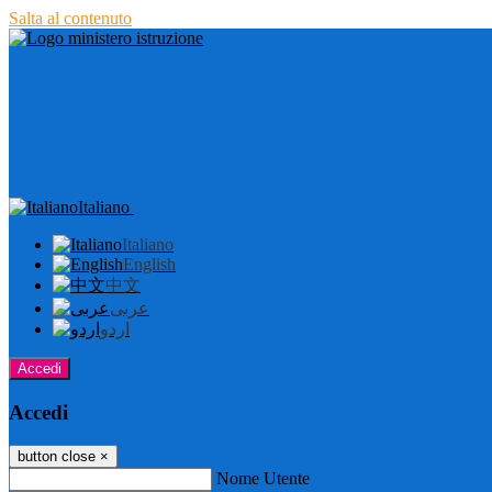
Salta al contenuto
Italiano
Italiano
English
中文
عربى
اردو
Accedi
Accedi
button close
×
Nome Utente