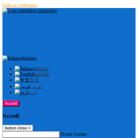
Salta al contenuto
Italiano
Italiano
English
中文
عربى
اردو
Accedi
Accedi
button close
×
Nome Utente