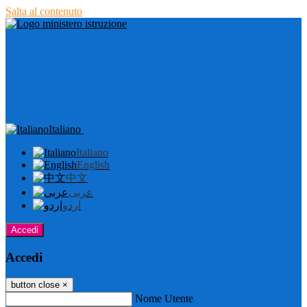
Salta al contenuto
Italiano
Italiano
English
中文
عربى
اردو
Accedi
Accedi
button close
×
Nome Utente