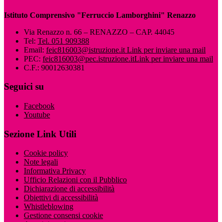
Istituto Comprensivo "Ferruccio Lamborghini" Renazzo
Via Renazzo n. 66 – RENAZZO – CAP. 44045
Tel:
Tel. 051 909388
Email:
feic816003@istruzione.it
Link per inviare una mail
PEC:
feic816003@pec.istruzione.it
Link per inviare una mail
C.F.: 90012630381
Seguici su
Facebook
Youtube
Sezione Link Utili
Cookie policy
Note legali
Informativa Privacy
Ufficio Relazioni con il Pubblico
Dichiarazione di accessibilità
Obiettivi di accessibilità
Whistleblowing
Gestione consensi cookie