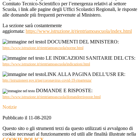
Comitato Tecnico-Scientifico per l’emergenza relativi al settore
Scuola, i link alle pagine degli Uffici Scolastici Regionali, le risposte
alle domande più frequenti pervenute al Ministero.
La sezione sarà costantemente
aggiornata:
https://www.istruzione.it/rientriamoascuola/index.html
I DOCUMENTI DEL MINISTERO:
https://www.istruzione.it/rientriamoascuola/norme.html
LE INDICAZIONI SANITARIE DEL CTS:
https://www.istruzione.it/rientriamoascuola/indicazioni.html
LINK ALLA PAGINA DELL'USR ER:
http://istruzioneer.gov.it/tag/coronavirus-covid-19-ripartenza/
DOMANDE E RISPOSTE:
https://www.istruzione.it/rientriamoascuola/domandeerisposte.html
Notizie
Pubblicato il 11-08-2020
Questo sito o gli strumenti terzi da questo utilizzati si avvalgono di
cookie necessari al funzionamento ed utili alle finalità illustrate nella
COOKIE POLICY
.