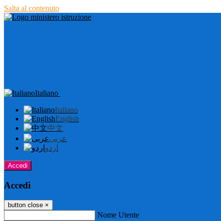
Salta al contenuto
Italiano
Italiano
English
中文
عربى
اردو
Accedi
Accedi
button close
×
Nome Utente