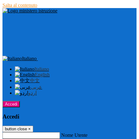
Salta al contenuto
Italiano
Italiano
English
中文
عربى
اردو
Accedi
Accedi
button close
×
Nome Utente