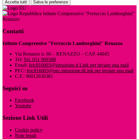
Accetta tutti
Salva le preferenze
Istituto Comprensivo "Ferruccio Lamborghini"
Renazzo
Contatti
Istituto Comprensivo "Ferruccio Lamborghini" Renazzo
Via Renazzo n. 66 – RENAZZO – CAP. 44045
Tel:
Tel. 051 909388
Email:
feic816003@istruzione.it
Link per inviare una mail
PEC:
feic816003@pec.istruzione.it
Link per inviare una mail
C.F.: 90012630381
Seguici su
Facebook
Youtube
Sezione Link Utili
Cookie policy
Note legali