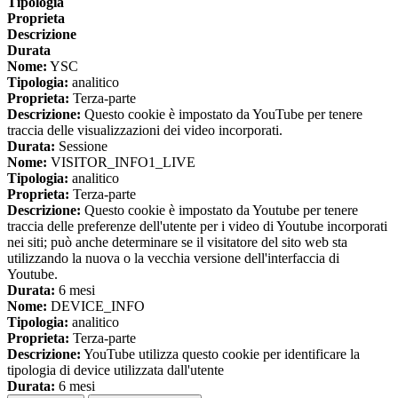
Tipologia
Proprieta
Descrizione
Durata
Nome:
YSC
Tipologia:
analitico
Proprieta:
Terza-parte
Descrizione:
Questo cookie è impostato da YouTube per tenere
traccia delle visualizzazioni dei video incorporati.
Durata:
Sessione
Nome:
VISITOR_INFO1_LIVE
Tipologia:
analitico
Proprieta:
Terza-parte
Descrizione:
Questo cookie è impostato da Youtube per tenere
traccia delle preferenze dell'utente per i video di Youtube incorporati
nei siti; può anche determinare se il visitatore del sito web sta
utilizzando la nuova o la vecchia versione dell'interfaccia di
Youtube.
Durata:
6 mesi
Nome:
DEVICE_INFO
Tipologia:
analitico
Proprieta:
Terza-parte
Descrizione:
YouTube utilizza questo cookie per identificare la
tipologia di device utilizzata dall'utente
Durata:
6 mesi