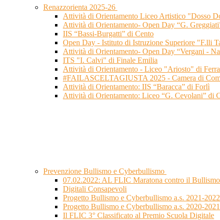
Renazzorienta 2025-26
Attività di Orientamento Liceo Artistico "Dosso Do
Attività di Orientamento- Open Day “G. Greggiati
IIS “Bassi-Burgatti” di Cento
Open Day - Istituto di Istruzione Superiore "F.lli 
Attività di Orientamento- Open Day “Vergani - Na
ITS "I. Calvi" di Finale Emilia
Attività di Orientamento - Liceo "Ariosto" di Ferra
#FAILASCELTAGIUSTA 2025 - Camera di Commer
Attività di Orientamento: IIS “Baracca” di Forlì
Attività di Orientamento: Liceo “G. Cevolani” di 
Prevenzione Bullismo e Cyberbullismo
07.02.2022: AL FLIC Maratona contro il Bullismo 
Digitali Consapevoli
Progetto Bullismo e Cyberbullismo a.s. 2021-2022
Progetto Bullismo e Cyberbullismo a.s. 2020-2021
Il FLIC 3° Classificato al Premio Scuola Digitale