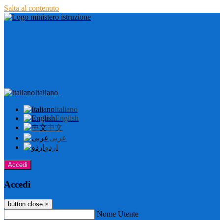
Salta al contenuto
Italiano
Italiano
English
中文
عربى
اردو
Accedi
Accedi
button close
×
Nome Utente