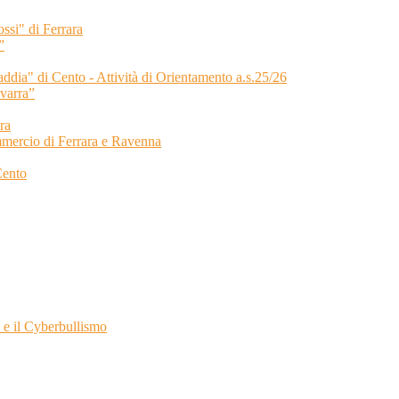
ssi" di Ferrara
”
Taddia" di Cento - Attività di Orientamento a.s.25/26
varra”
ra
cio di Ferrara e Ravenna
Cento
e il Cyberbullismo