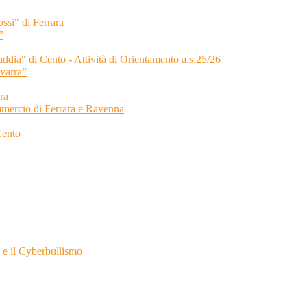
ssi" di Ferrara
”
Taddia" di Cento - Attività di Orientamento a.s.25/26
varra”
ra
cio di Ferrara e Ravenna
Cento
e il Cyberbullismo