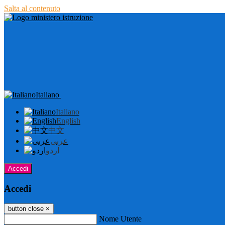
Salta al contenuto
Italiano
Italiano
English
中文
عربى
اردو
Accedi
Accedi
button close
×
Nome Utente