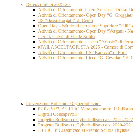
Renazzorienta 2025-26
Attività di Orientamento Liceo Artistico "Dosso Do
Attività di Orientamento- Open Day “G. Greggiati
IIS “Bassi-Burgatti” di Cento
Open Day - Istituto di Istruzione Superiore "F.lli 
Attività di Orientamento- Open Day “Vergani - Na
ITS "I. Calvi" di Finale Emilia
Attività di Orientamento - Liceo "Ariosto" di Ferra
#FAILASCELTAGIUSTA 2025 - Camera di Commer
Attività di Orientamento: IIS “Baracca” di Forlì
Attività di Orientamento: Liceo “G. Cevolani” di 
Prevenzione Bullismo e Cyberbullismo
07.02.2022: AL FLIC Maratona contro il Bullismo 
Digitali Consapevoli
Progetto Bullismo e Cyberbullismo a.s. 2021-2022
Progetto Bullismo e Cyberbullismo a.s. 2020-2021
Il FLIC 3° Classificato al Premio Scuola Digitale