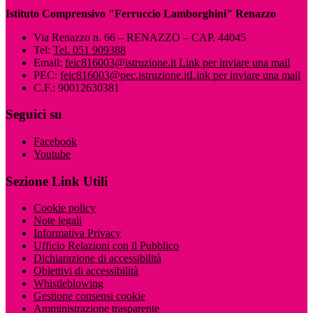
Istituto Comprensivo "Ferruccio Lamborghini" Renazzo
Via Renazzo n. 66 – RENAZZO – CAP. 44045
Tel:
Tel. 051 909388
Email:
feic816003@istruzione.it
Link per inviare una mail
PEC:
feic816003@pec.istruzione.it
Link per inviare una mail
C.F.: 90012630381
Seguici su
Facebook
Youtube
Sezione Link Utili
Cookie policy
Note legali
Informativa Privacy
Ufficio Relazioni con il Pubblico
Dichiarazione di accessibilità
Obiettivi di accessibilità
Whistleblowing
Gestione consensi cookie
Amministrazione trasparente