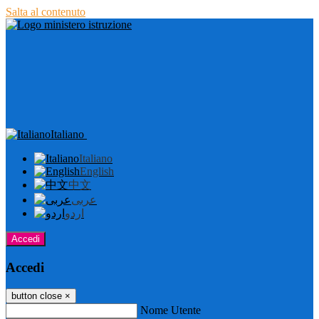
Salta al contenuto
Italiano
Italiano
English
中文
عربى
اردو
Accedi
Accedi
button close
×
Nome Utente