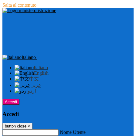
Salta al contenuto
Italiano
Italiano
English
中文
عربى
اردو
Accedi
Accedi
button close
×
Nome Utente