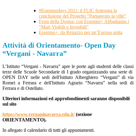
#Erasmusdays 2021: il FLIC festeggia la
conclusione del Progetto “Partageons la ville”
Festa della Donna: con Erasmus+ Abbattiamo i
“Muri Visibili e Invisibili”
Erasmus+: da Renazzo per un’Europa unita
Attività di Orientamento- Open Day
“Vergani - Navarra”
L’Istituto “Vergani - Navarra” apre le porte agli studenti delle classi
terze delle Scuole Secondarie di I grado organizzando una serie di
OPEN DAY
nelle sedi dell'Istituto Alberghiero “Vergani” di via
Romei a Ferrara e dell'Istituto Agrario “Navarra” nella sedi di
Ferrara e di Ostellato.
Ulteriori informazioni ed approfondimenti saranno disponibili
sul sito
https://www.verganinavarra.edu.it/
(sezione
ORIENTAMENTO).
In allegato il calendario di tutti gli appuntamenti.