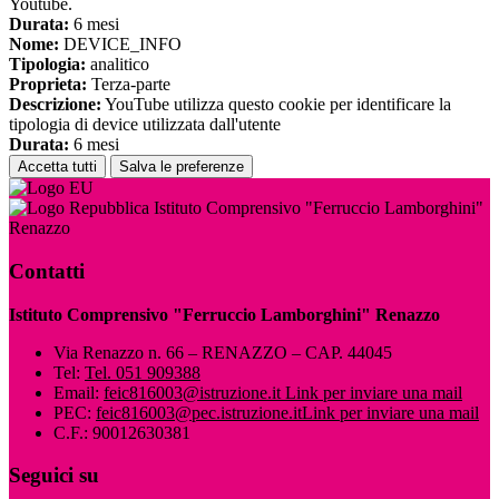
Youtube.
Durata:
6 mesi
Nome:
DEVICE_INFO
Tipologia:
analitico
Proprieta:
Terza-parte
Descrizione:
YouTube utilizza questo cookie per identificare la
tipologia di device utilizzata dall'utente
Durata:
6 mesi
Accetta tutti
Salva le preferenze
Istituto Comprensivo "Ferruccio Lamborghini"
Renazzo
Contatti
Istituto Comprensivo "Ferruccio Lamborghini" Renazzo
Via Renazzo n. 66 – RENAZZO – CAP. 44045
Tel:
Tel. 051 909388
Email:
feic816003@istruzione.it
Link per inviare una mail
PEC:
feic816003@pec.istruzione.it
Link per inviare una mail
C.F.: 90012630381
Seguici su