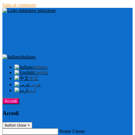
Salta al contenuto
Italiano
Italiano
English
中文
عربى
اردو
Accedi
Accedi
button close
×
Nome Utente