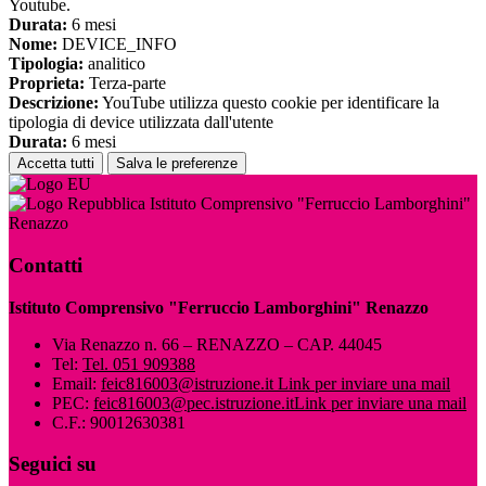
Youtube.
Durata:
6 mesi
Nome:
DEVICE_INFO
Tipologia:
analitico
Proprieta:
Terza-parte
Descrizione:
YouTube utilizza questo cookie per identificare la
tipologia di device utilizzata dall'utente
Durata:
6 mesi
Accetta tutti
Salva le preferenze
Istituto Comprensivo "Ferruccio Lamborghini"
Renazzo
Contatti
Istituto Comprensivo "Ferruccio Lamborghini" Renazzo
Via Renazzo n. 66 – RENAZZO – CAP. 44045
Tel:
Tel. 051 909388
Email:
feic816003@istruzione.it
Link per inviare una mail
PEC:
feic816003@pec.istruzione.it
Link per inviare una mail
C.F.: 90012630381
Seguici su