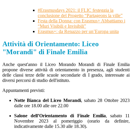
#Erasmusdays 2021: il FLIC festeggia la
conclusione del Progetto “Partageons la ville”
Festa della Donna: con Erasmus+ Abbattiamo i
“Muri Visibili e Invisibili”
Erasmus+: da Renazzo per un’Europa unita
Attività di Orientamento: Liceo
"Morandi" di Finale Emilia
Anche quest'anno il Liceo Morando Morandi di Finale Emilia
propone diverse attività di orientamento in presenza, agli studenti
delle classi terze delle scuole secondarie di I grado, interessate ai
diversi percorsi di studio dell'istituto.
Appuntamenti previsti:
Notte Bianca del Liceo Morandi
,
sabato 28 Ottobre 2023
dalle ore 18.00 alle ore 22.00
Salone dell’Orientamento di Finale Emilia
, sabato 11
Novembre 2023 al pomeriggio (orario da definire,
indicativamente dalle 15.30 alle 18.30).