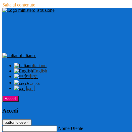
Salta al contenuto
Italiano
Italiano
English
中文
عربى
اردو
Accedi
Accedi
button close
×
Nome Utente