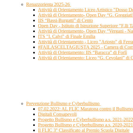
Renazzorienta 2025-26
Attività di Orientamento Liceo Artistico "Dosso Do
Attività di Orientamento- Open Day “G. Greggiati
IIS “Bassi-Burgatti” di Cento
Open Day - Istituto di Istruzione Superiore "F.lli 
Attività di Orientamento- Open Day “Vergani - Na
ITS "I. Calvi" di Finale Emilia
Attività di Orientamento - Liceo "Ariosto" di Ferra
#FAILASCELTAGIUSTA 2025 - Camera di Commer
Attività di Orientamento: IIS “Baracca” di Forlì
Attività di Orientamento: Liceo “G. Cevolani” di 
Prevenzione Bullismo e Cyberbullismo
07.02.2022: AL FLIC Maratona contro il Bullismo 
Digitali Consapevoli
Progetto Bullismo e Cyberbullismo a.s. 2021-2022
Progetto Bullismo e Cyberbullismo a.s. 2020-2021
Il FLIC 3° Classificato al Premio Scuola Digitale