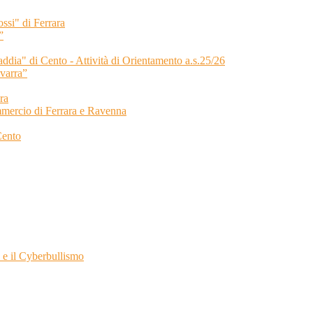
ssi" di Ferrara
”
Taddia" di Cento - Attività di Orientamento a.s.25/26
varra”
ra
cio di Ferrara e Ravenna
Cento
e il Cyberbullismo