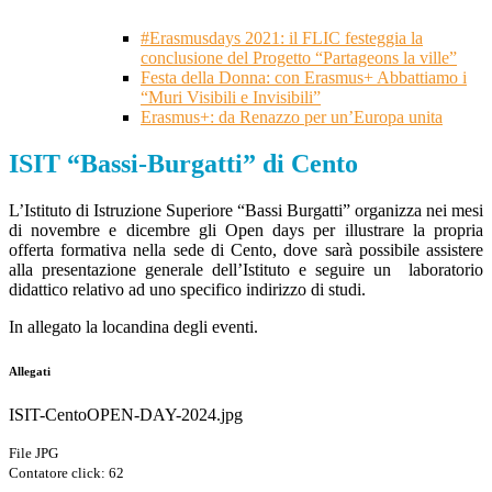
#Erasmusdays 2021: il FLIC festeggia la
conclusione del Progetto “Partageons la ville”
Festa della Donna: con Erasmus+ Abbattiamo i
“Muri Visibili e Invisibili”
Erasmus+: da Renazzo per un’Europa unita
ISIT “Bassi-Burgatti” di Cento
L’Istituto di Istruzione Superiore “Bassi Burgatti” organizza nei mesi
di novembre e dicembre gli Open days per illustrare la propria
offerta formativa nella sede di Cento, dove sarà possibile assistere
alla presentazione generale dell’Istituto e seguire un laboratorio
didattico relativo ad uno specifico indirizzo di studi.
In allegato la locandina degli eventi.
Allegati
ISIT-CentoOPEN-DAY-2024.jpg
File JPG
Contatore click: 62