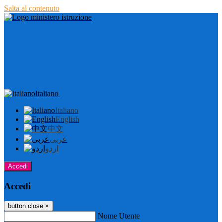
Salta al contenuto
Italiano
Italiano
English
中文
عربى
اردو
Accedi
Accedi
button close
×
Nome Utente