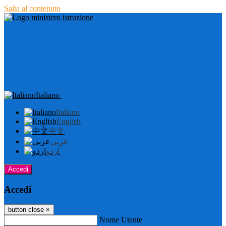
Salta al contenuto
Italiano
Italiano
English
中文
عربى
اردو
Accedi
Accedi
button close
×
Nome Utente