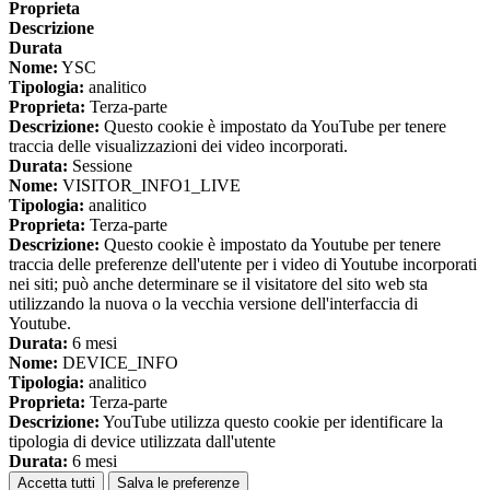
Proprieta
Descrizione
Durata
Nome:
YSC
Tipologia:
analitico
Proprieta:
Terza-parte
Descrizione:
Questo cookie è impostato da YouTube per tenere
traccia delle visualizzazioni dei video incorporati.
Durata:
Sessione
Nome:
VISITOR_INFO1_LIVE
Tipologia:
analitico
Proprieta:
Terza-parte
Descrizione:
Questo cookie è impostato da Youtube per tenere
traccia delle preferenze dell'utente per i video di Youtube incorporati
nei siti; può anche determinare se il visitatore del sito web sta
utilizzando la nuova o la vecchia versione dell'interfaccia di
Youtube.
Durata:
6 mesi
Nome:
DEVICE_INFO
Tipologia:
analitico
Proprieta:
Terza-parte
Descrizione:
YouTube utilizza questo cookie per identificare la
tipologia di device utilizzata dall'utente
Durata:
6 mesi
Accetta tutti
Salva le preferenze