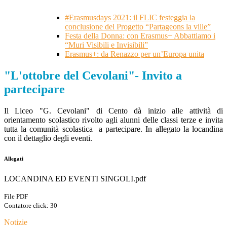
#Erasmusdays 2021: il FLIC festeggia la
conclusione del Progetto “Partageons la ville”
Festa della Donna: con Erasmus+ Abbattiamo i
“Muri Visibili e Invisibili”
Erasmus+: da Renazzo per un’Europa unita
"L'ottobre del Cevolani"- Invito a
partecipare
Il Liceo "G. Cevolani" di Cento dà inizio alle attività di
orientamento scolastico rivolto agli alunni delle classi terze e invita
tutta la comunità scolastica a partecipare. In allegato la locandina
con il dettaglio degli eventi.
Allegati
LOCANDINA ED EVENTI SINGOLI.pdf
File PDF
Contatore click: 30
Notizie